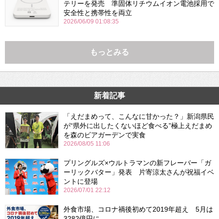
テリーを発売 準固体リチウムイオン電池採用で
安全性と携帯性を両立
2026/06/09 01:08:35
もっとみる
新着記事
「えだまめって、こんなに甘かった？」新潟県民
が“県外に出したくないほど食べる”極上えだまめ
を森のビアガーデンで実食
2026/08/05 11:06
プリングルズ×ウルトラマンの新フレーバー「ガ
ーリックバター」発表 片寄涼太さんが祝福イベ
ントに登場
2026/07/01 22:12
外食市場、コロナ禍後初めて2019年超え 5月は
3282億円に