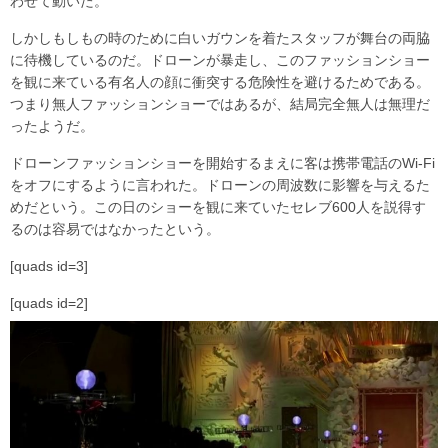
わせて動いた。
しかしもしもの時のために白いガウンを着たスタッフが舞台の両脇
に待機しているのだ。ドローンが暴走し、このファッションショー
を観に来ている有名人の顔に衝突する危険性を避けるためである。
つまり無人ファッションショーではあるが、結局完全無人は無理だ
ったようだ。
ドローンファッションショーを開始するまえに客は携帯電話のWi-Fi
をオフにするように言われた。ドローンの周波数に影響を与えるた
めだという。この日のショーを観に来ていたセレブ600人を説得す
るのは容易ではなかったという。
[quads id=3]
[quads id=2]