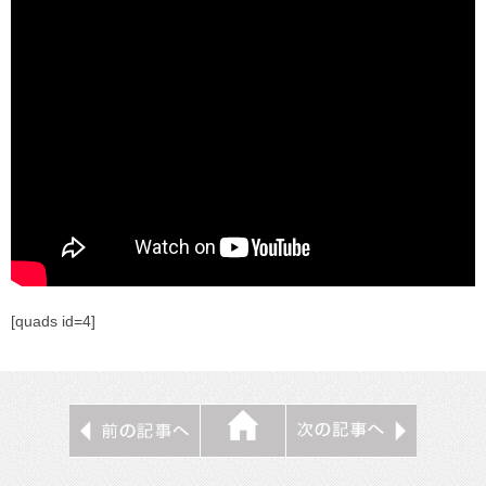
[quads id=4]