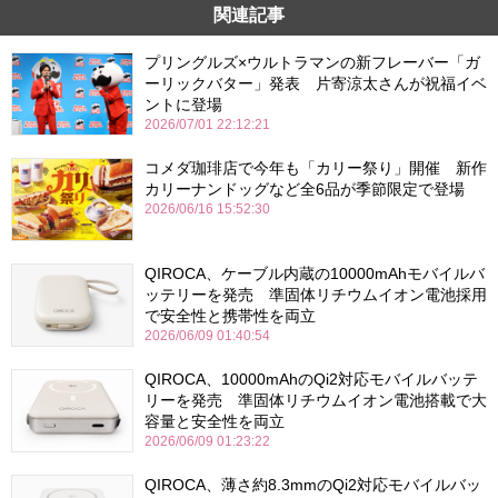
関連記事
プリングルズ×ウルトラマンの新フレーバー「ガ
ーリックバター」発表 片寄涼太さんが祝福イベ
ントに登場
2026/07/01 22:12:21
コメダ珈琲店で今年も「カリー祭り」開催 新作
カリーナンドッグなど全6品が季節限定で登場
2026/06/16 15:52:30
QIROCA、ケーブル内蔵の10000mAhモバイルバ
ッテリーを発売 準固体リチウムイオン電池採用
で安全性と携帯性を両立
2026/06/09 01:40:54
QIROCA、10000mAhのQi2対応モバイルバッテ
リーを発売 準固体リチウムイオン電池搭載で大
容量と安全性を両立
2026/06/09 01:23:22
QIROCA、薄さ約8.3mmのQi2対応モバイルバッ