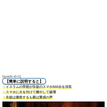
[quads id=1]
【簡単に説明すると】
・イスラムの学校が生徒のスマホ500台を没収
・スマホに火を付けて燃やして破壊
・生徒は激怒するも親は賛成の声