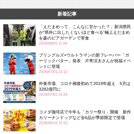
新着記事
「えだまめって、こんなに甘かった？」新潟県民
が“県外に出したくないほど食べる”極上えだまめ
を森のビアガーデンで実食
2026/08/05 11:06
プリングルズ×ウルトラマンの新フレーバー「ガ
ーリックバター」発表 片寄涼太さんが祝福イベ
ントに登場
2026/07/01 22:12
外食市場、コロナ禍後初めて2019年超え 5月は
3282億円に
2026/07/01 16:24
コメダ珈琲店で今年も「カリー祭り」開催 新作
カリーナンドッグなど全6品が季節限定で登場
2026/06/16 15:52