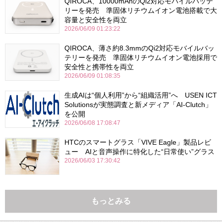
QIROCA、10000mAhのQi2対応モバイルバッテ
リーを発売 準固体リチウムイオン電池搭載で大
容量と安全性を両立
2026/06/09 01:23:22
QIROCA、薄さ約8.3mmのQi2対応モバイルバッ
テリーを発売 準固体リチウムイオン電池採用で
安全性と携帯性を両立
2026/06/09 01:08:35
生成AIは“個人利用”から“組織活用”へ USEN ICT
Solutionsが実態調査と新メディア「AI-Clutch」
を公開
2026/06/08 17:08:47
HTCのスマートグラス「VIVE Eagle」製品レビ
ュー AIと音声操作に特化した“日常使い”グラス
2026/06/03 17:30:42
もっとみる