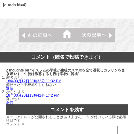
[quads id=4]
コメント（匿名で投稿できます）
2 thoughts on “イスラムの学校が生徒のスマホを全て没収しガソリンをま
き燃やす 生徒は激怒するも親は学校に賛成”
匿名
より:
18年03月12日23時32分 11:32 PM
俺だったら学校燃やしかねない
返信
ななし
より:
18年03月20日13時42分 1:42 PM
良いね！
返信
コメントを残す
メールアドレスが公開されることはありません。
※
が付いている欄は必須
項目です
コメント
※