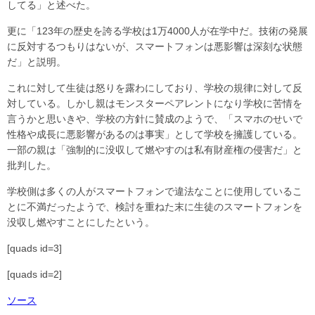
してる」と述べた。
更に「123年の歴史を誇る学校は1万4000人が在学中だ。技術の発展
に反対するつもりはないが、スマートフォンは悪影響は深刻な状態
だ」と説明。
これに対して生徒は怒りを露わにしており、学校の規律に対して反
対している。しかし親はモンスターペアレントになり学校に苦情を
言うかと思いきや、学校の方針に賛成のようで、「スマホのせいで
性格や成長に悪影響があるのは事実」として学校を擁護している。
一部の親は「強制的に没収して燃やすのは私有財産権の侵害だ」と
批判した。
学校側は多くの人がスマートフォンで違法なことに使用しているこ
とに不満だったようで、検討を重ねた末に生徒のスマートフォンを
没収し燃やすことにしたという。
[quads id=3]
[quads id=2]
ソース