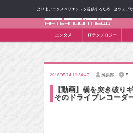
よりよいエクスペリエンスを提供するため、当ウェブサイト
ゴゴ通信
エンタメ
ITテクノロジー
2018/05/14 10:54:47
編集部
5
【動画】橋を突き破り
そのドライブレコーダ