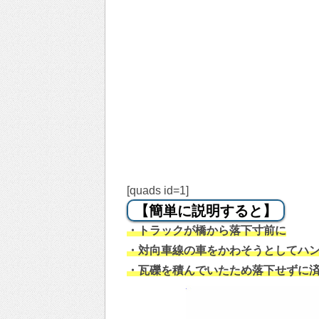
[quads id=1]
【簡単に説明すると】
・トラックが橋から落下寸前に
・対向車線の車をかわそうとしてハ
・瓦礫を積んでいたため落下せずに