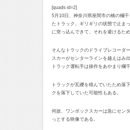
[quads id=2]
5月10日、神奈川県座間市の橋の欄
たトラック。ギリギリの状態で止ま
に突っ込んできて、それを避けるた
そんなトラックのドライブレコーダー
スカーがセンターラインを越えはみ
トラック運転手は操作をあやまり欄
トラックが瓦礫を積んでいたため落
クを落下していた可能性もある。
何故、ワンボックスカーは急にセン
っとする映像である。