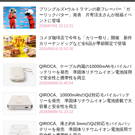
プリングルズ×ウルトラマンの新フレーバー「ガ
ーリックバター」発表 片寄涼太さんが祝福イベ
ントに登場
2026/07/01 22:12:21
コメダ珈琲店で今年も「カリー祭り」開催 新作
カリーナンドッグなど全6品が季節限定で登場
2026/06/16 15:52:30
QIROCA、ケーブル内蔵の10000mAhモバイルバ
ッテリーを発売 準固体リチウムイオン電池採用
で安全性と携帯性を両立
2026/06/09 01:40:54
QIROCA、10000mAhのQi2対応モバイルバッテ
リーを発売 準固体リチウムイオン電池搭載で大
容量と安全性を両立
2026/06/09 01:23:22
QIROCA、薄さ約8.3mmのQi2対応モバイルバッ
テリーを発売 準固体リチウムイオン電池採用で
安全性と携帯性を両立