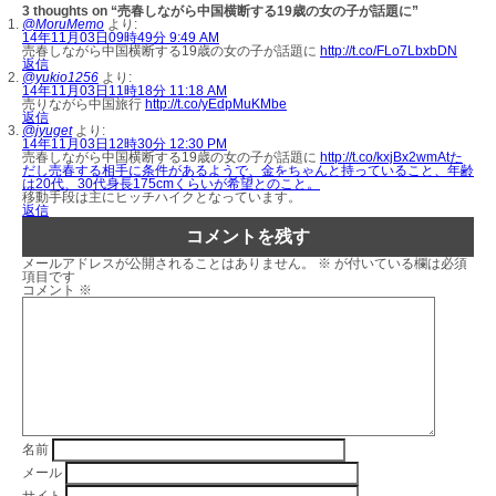
3 thoughts on “売春しながら中国横断する19歳の女の子が話題に”
@MoruMemo
より:
14年11月03日09時49分 9:49 AM
売春しながら中国横断する19歳の女の子が話題に
http://t.co/FLo7LbxbDN
返信
@yukio1256
より:
14年11月03日11時18分 11:18 AM
売りながら中国旅行
http://t.co/yEdpMuKMbe
返信
@jyuget
より:
14年11月03日12時30分 12:30 PM
売春しながら中国横断する19歳の女の子が話題に
http://t.co/kxjBx2wmAtた
だし売春する相手に条件があるようで、金をちゃんと持っていること、年齢
は20代、30代身長175cmくらいが希望とのこと。
移動手段は主にヒッチハイクとなっています。
返信
コメントを残す
メールアドレスが公開されることはありません。
※
が付いている欄は必須
項目です
コメント
※
名前
メール
サイト