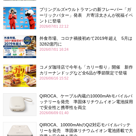
プリングルズ×ウルトラマンの新フレーバー「ガ
ーリックバター」発表 片寄涼太さんが祝福イベ
ントに登場
2026/07/01 22:12
外食市場、コロナ禍後初めて2019年超え 5月は
3282億円に
2026/07/01 16:24
コメダ珈琲店で今年も「カリー祭り」開催 新作
カリーナンドッグなど全6品が季節限定で登場
2026/06/16 15:52
QIROCA、ケーブル内蔵の10000mAhモバイルバ
ッテリーを発売 準固体リチウムイオン電池採用
で安全性と携帯性を両立
2026/06/09 01:40
QIROCA、10000mAhのQi2対応モバイルバッテ
リーを発売 準固体リチウムイオン電池搭載で大