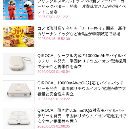
プリングルズ×ウルトラマンの新フレーバー「ガ
ーリックバター」発表 片寄涼太さんが祝福イベ
ントに登場
2026/07/01 22:12:21
コメダ珈琲店で今年も「カリー祭り」開催 新作
カリーナンドッグなど全6品が季節限定で登場
2026/06/16 15:52:30
QIROCA、ケーブル内蔵の10000mAhモバイルバ
ッテリーを発売 準固体リチウムイオン電池採用
で安全性と携帯性を両立
2026/06/09 01:40:54
QIROCA、10000mAhのQi2対応モバイルバッテ
リーを発売 準固体リチウムイオン電池搭載で大
容量と安全性を両立
2026/06/09 01:23:22
QIROCA、薄さ約8.3mmのQi2対応モバイルバッ
テリーを発売 準固体リチウムイオン電池採用で
安全性と携帯性を両立
2026/06/09 01:08:35