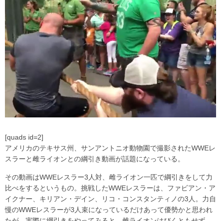
[quads id=2]
アメリカのテキサス州、サンアントニオ動物園で撮影されたWWEレ
スラーと雌ライオンとの綱引き動画が話題になっている。
その動画はWWEレスラー3人対、雌ライオン一匹で綱引きをして力
比べをするというもの。挑戦したWWEレスラーは、ファビアン・ア
イクナー、キリアン・デイン、リコ・コンスタンティノの3人。力自
慢のWWEレスラーが3人束になっているだけあって優勢かと思われ
たが、実際に綱引きをやってみると、雌ライオンはびくともせず。