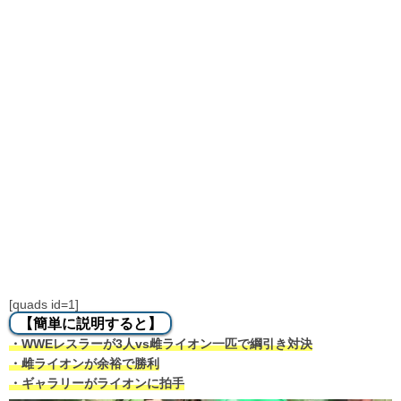
[quads id=1]
【簡単に説明すると】
・WWEレスラーが3人vs雌ライオン一匹で綱引き対決
・雌ライオンが余裕で勝利
・ギャラリーがライオンに拍手