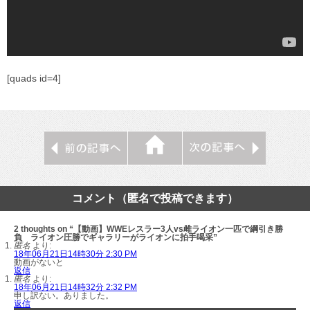
[quads id=4]
コメント（匿名で投稿できます）
2 thoughts on “【動画】WWEレスラー3人vs雌ライオン一匹で綱引き勝
負 ライオン圧勝でギャラリーがライオンに拍手喝采”
匿名
より:
18年06月21日14時30分 2:30 PM
動画がないと
返信
匿名
より:
18年06月21日14時32分 2:32 PM
申し訳ない。ありました。
返信