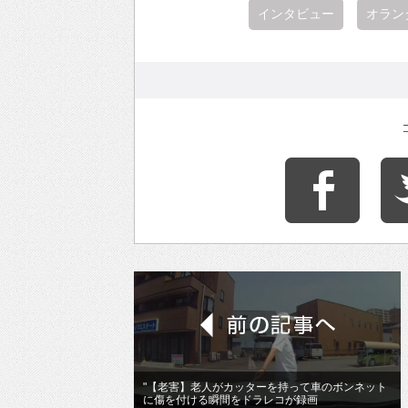
インタビュー
オラン
"【老害】老人がカッターを持って車のボンネット
に傷を付ける瞬間をドラレコが録画