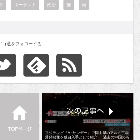
ダ
ポーランド
政治
猫
頭
ゴゴ通をフォローする
フジテレビ『Mr.サンデー』で岡山県のアルミ工場
爆発映像を独自入手として紹介 → 過去の中国のも