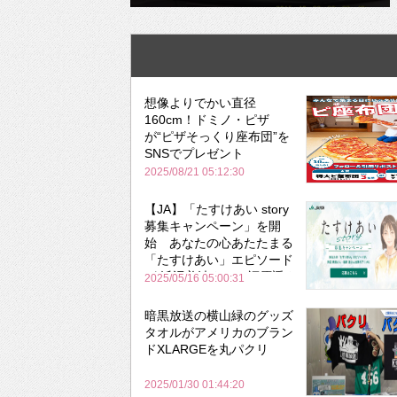
想像よりでかい直径
160cm！ドミノ・ピザ
が“ピザそっくり座布団”を
SNSでプレゼント
2025/08/21 05:12:30
【JA】「たすけあい story
募集キャンペーン」を開
始 あなたの心あたたまる
「たすけあい」エピソード
が 浜辺美波さん＆福原遥さ
2025/05/16 05:00:31
ん出演アニメに!?
暗黒放送の横山緑のグッズ
タオルがアメリカのブラン
ドXLARGEを丸パクリ
2025/01/30 01:44:20