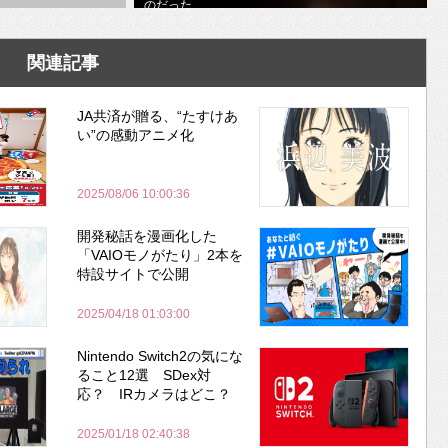
のだった
関連記事
JA共済が贈る、“たすけあ
い”の感動アニメ化
2025/08/06 10:00:36
開発秘話を漫画化した
「VAIOモノがたり」2本を
特設サイトで公開
2025/04/18 01:03:00
Nintendo Switch2の気にな
ること12選 SDex対
応？ IRカメラはどこ？
2025/01/18 02:40:38