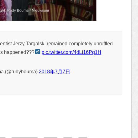
cientist Jerzy Targalski remained completely unruffled
his happened???‍
pic.twitter.com/4dLi16Pq1H
a (@rudybouma)
2018年7月7日