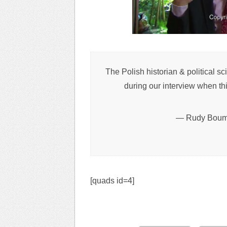
The Polish historian & political s
during our interview when t
— Rudy Boum
[quads id=4]