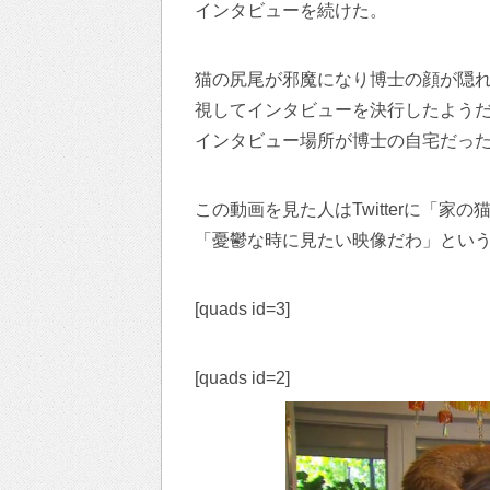
インタビューを続けた。
猫の尻尾が邪魔になり博士の顔が隠
視してインタビューを決行したよう
インタビュー場所が博士の自宅だっ
この動画を見た人はTwitterに「
「憂鬱な時に見たい映像だわ」とい
[quads id=3]
[quads id=2]