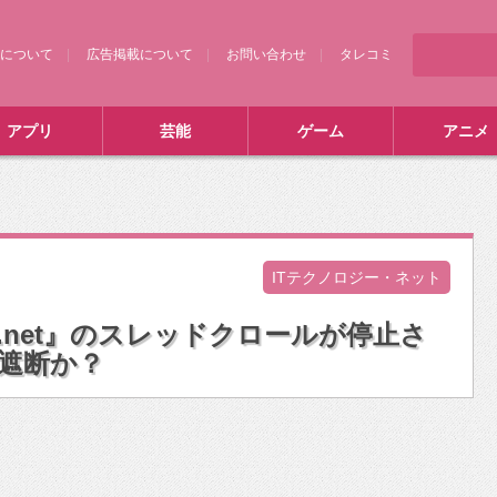
について
広告掲載について
お問い合わせ
タレコミ
アプリ
芸能
ゲーム
アニメ
ITテクノロジー・ネット
ch.net』のスレッドクロールが停止さ
の遮断か？