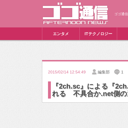
ゴゴ通信
エンタメ
ITテクノロジー
2015/02/14 12:54:49
編集部
1
『2ch.sc』による『2
れる 不具合か.net側