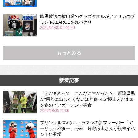
暗黒放送の横山緑のグッズタオルがアメリカのブ
ランドXLARGEを丸パクリ
2025/01/30 01:44:20
もっとみる
新着記事
「えだまめって、こんなに甘かった？」新潟県民
が“県外に出したくないほど食べる”極上えだまめ
を森のビアガーデンで実食
2026/08/05 11:06
プリングルズ×ウルトラマンの新フレーバー「ガ
ーリックバター」発表 片寄涼太さんが祝福イベ
ントに登場