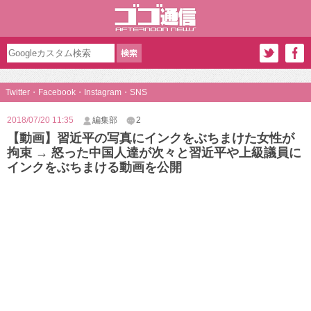
Twitter・Facebook・Instagram・SNS
2018/07/20 11:35
編集部
2
【動画】習近平の写真にインクをぶちまけた女性が
拘束 → 怒った中国人達が次々と習近平や上級議員に
インクをぶちまける動画を公開