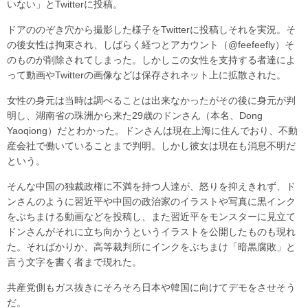
いない」とTwitterに投稿。
ドアののぞき穴から撮影した様子をTwitterに投稿しそれを実況。そ
の後女性は拘束され、しばらく経つとアカウント（@feefeefly）そ
のものが削除されてしまった。しかしこの女性を支持する者達によ
って動画やTwitterの画像などは保存されネット上に拡散された。
女性の身元は当時は調べることは出来なかったがその後に身元が判
明し、湖南省の珠洲から来た29歳のドンさん（本名、Dong
Yaoqiong）だとわかった。ドンさんは現在上海に住んでおり、不動
産会社で働いていることまで判明。しかし彼女は現在も消息不明だ
という。
そんな中国の独裁政権に不満を持つ人達が、怒りを抑えきれず、ド
ンさんのように習近平や中国の政治家のイラストや写真に黒インク
をぶちまける動画などを投稿し、また習近平をモンスターに見立て
ドンさんがそれに立ち向かうというイラストを公開したものも現れ
た。そればかりか、高等裁判所にインクをぶちまけ「暗黒腐敗」と
言う文字を書く者まで現れた。
共産党側もガス抜きにそろそろ日本や韓国に向けてデモをさせそう
だ。