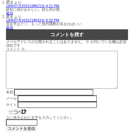
匿名
より:
18年07月20日16時21分 4:21 PM
絶対に頭がおかしい。顔も何が変。
返信
匿名
より:
18年07月20日21時32分 9:32 PM
習近平はクソ、もっと批判運動が高まればいい
返信
コメントを残す
メールアドレスが公開されることはありません。
※
が付いている欄は必須
項目です
コメント
※
名前
メール
サイト
上に表示された文字を入力してください。