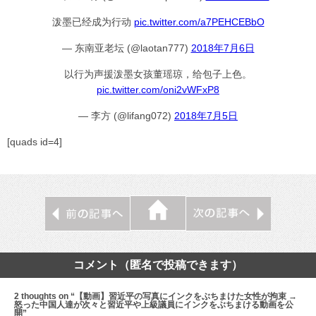
泼墨已经成为行动
pic.twitter.com/a7PEHCEBbO
— 东南亚老坛 (@laotan777)
2018年7月6日
以行为声援泼墨女孩董瑶琼，给包子上色。
pic.twitter.com/oni2vWFxP8
— 李方 (@lifang072)
2018年7月5日
[quads id=4]
コメント（匿名で投稿できます）
2 thoughts on “【動画】習近平の写真にインクをぶちまけた女性が拘束 →
怒った中国人達が次々と習近平や上級議員にインクをぶちまける動画を公
開”