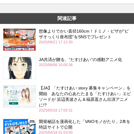
関連記事
想像よりでかい直径160cm！ドミノ・ピザが“ピ
ザそっくり座布団”をSNSでプレゼント
2025/08/21 17:12:30
JA共済が贈る、“たすけあい”の感動アニメ化
2025/08/06 10:00:36
【JA】「たすけあい story 募集キャンペーン」を
開始 あなたの心あたたまる「たすけあい」エピ
ソードが 浜辺美波さん＆福原遥さん出演アニメ
に!?
2025/05/16 17:00:31
開発秘話を漫画化した「VAIOモノがたり」2本を
特設サイトで公開
2025/04/18 01:03:00