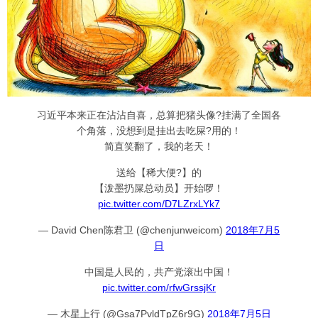
习近平本来正在沾沾自喜，总算把猪头像?挂满了全国各
个角落，没想到是挂出去吃屎?用的！
简直笑翻了，我的老天！
送给【稀大便?】的
【泼墨扔屎总动员】开始啰！
pic.twitter.com/D7LZrxLYk7
— David Chen陈君卫 (@chenjunweicom)
2018年7月5
日
中国是人民的，共产党滚出中国！
pic.twitter.com/rfwGrssjKr
— 木星上行 (@Gsa7PvldTpZ6r9G)
2018年7月5日