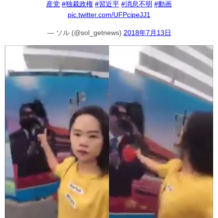
産党
#独裁政権
#習近平
#消息不明
#動画
pic.twitter.com/UFPcipeJJ1
— ソル (@sol_getnews)
2018年7月13日