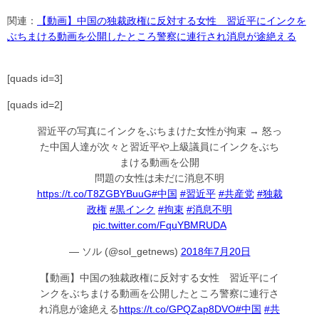
関連：
【動画】中国の独裁政権に反対する女性 習近平にインクを
ぶちまける動画を公開したところ警察に連行され消息が途絶える
[quads id=3]
[quads id=2]
習近平の写真にインクをぶちまけた女性が拘束 → 怒っ
た中国人達が次々と習近平や上級議員にインクをぶち
まける動画を公開
問題の女性は未だに消息不明
https://t.co/T8ZGBYBuuG
#中国
#習近平
#共産党
#独裁
政権
#黒インク
#拘束
#消息不明
pic.twitter.com/FquYBMRUDA
— ソル (@sol_getnews)
2018年7月20日
【動画】中国の独裁政権に反対する女性 習近平にイ
ンクをぶちまける動画を公開したところ警察に連行さ
れ消息が途絶える
https://t.co/GPQZap8DVO
#中国
#共