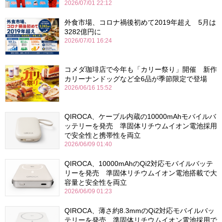
2026/07/01 22:12
外食市場、コロナ禍後初めて2019年超え 5月は
3282億円に
2026/07/01 16:24
コメダ珈琲店で今年も「カリー祭り」開催 新作
カリーナンドッグなど全6品が季節限定で登場
2026/06/16 15:52
QIROCA、ケーブル内蔵の10000mAhモバイルバ
ッテリーを発売 準固体リチウムイオン電池採用
で安全性と携帯性を両立
2026/06/09 01:40
QIROCA、10000mAhのQi2対応モバイルバッテ
リーを発売 準固体リチウムイオン電池搭載で大
容量と安全性を両立
2026/06/09 01:23
QIROCA、薄さ約8.3mmのQi2対応モバイルバッ
テリーを発売 準固体リチウムイオン電池採用で