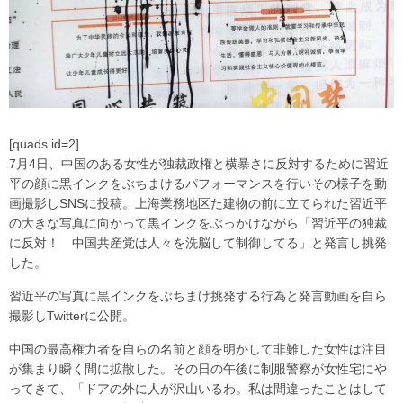
[quads id=2]
7月4日、中国のある女性が独裁政権と横暴さに反対するために習近
平の顔に黒インクをぶちまけるパフォーマンスを行いその様子を動
画撮影しSNSに投稿。上海業務地区た建物の前に立てられた習近平
の大きな写真に向かって黒インクをぶっかけながら「習近平の独裁
に反対！ 中国共産党は人々を洗脳して制御してる」と発言し挑発
した。
習近平の写真に黒インクをぶちまけ挑発する行為と発言動画を自ら
撮影しTwitterに公開。
中国の最高権力者を自らの名前と顔を明かして非難した女性は注目
が集まり瞬く間に拡散した。その日の午後に制服警察が女性宅にや
ってきて、「ドアの外に人が沢山いるわ。私は間違ったことはして