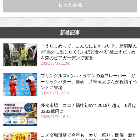
もっとみる
新着記事
「えだまめって、こんなに甘かった？」新潟県民
が“県外に出したくないほど食べる”極上えだまめ
を森のビアガーデンで実食
2026/08/05 11:06
プリングルズ×ウルトラマンの新フレーバー「ガ
ーリックバター」発表 片寄涼太さんが祝福イベ
ントに登場
2026/07/01 22:12
外食市場、コロナ禍後初めて2019年超え 5月は
3282億円に
2026/07/01 16:24
コメダ珈琲店で今年も「カリー祭り」開催 新作