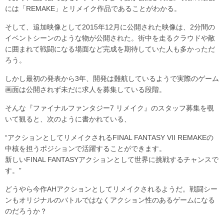
には「REMAKE」とリメイク作品であることがわかる。
そして、追加映像として2015年12月に公開された映像は、2分間の
イベントシーンのような物が公開された。街中を走るクラウドや敵
に囲まれて戦闘になる場面など完成を期待していた人も多かっただ
ろう。
しかし最初の発表から3年、開発は難航しているようで実際のゲーム
画面は公開されず未だに求人を募集している段階。
そんな『ファイナルファンタジー7 リメイク』のスタッフ募集を覗
いて観ると、次のように書かれている、
“アクションとしてリメイクされるFINAL FANTASY VII REMAKEの
中核を担うポジションで活躍することができます。
新しいFINAL FANTASYアクションとして世界に挑戦するチャンスで
す。”
どうやら今作AHアクションとしてリメイクされるようだ。戦闘シー
ンもオリジナルのバトルではなくアクション性のあるゲームになる
のだろうか？