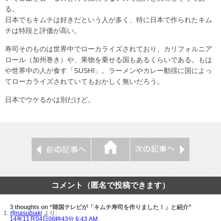
る。
日本でもキムチは好きだという人が多く、特に日本で作られたキム
チは特段と評価が高い。
寿司そのものは世界中でローカライズされており、カリフォルニア
ロール（加州巻き）や、果物を乗せる国もあるくらいである。もは
や世界中の人が食す「SUSHI」。ラーメンやカレー動揺に国によっ
てローカライズされていてもおかしく無いだろう。
日本でウケるかは別だけど。
コメント（匿名で投稿できます）
3 thoughts on “韓国テレビが「キムチ寿司を作りました！」と紹介”
@nasubiaki
より:
14年11月04日06時43分 6:43 AM