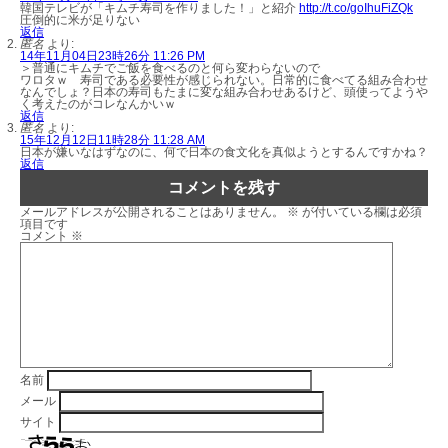
韓国テレビが「キムチ寿司を作りました！」と紹介
http://t.co/goIhuFiZQk
圧倒的に米が足りない
返信
匿名
より:
14年11月04日23時26分 11:26 PM
＞普通にキムチでご飯を食べるのと何ら変わらないので
ワロタｗ 寿司である必要性が感じられない。日常的に食べてる組み合わせ
なんでしょ？日本の寿司もたまに変な組み合わせあるけど、頭使ってようや
く考えたのがコレなんかいｗ
返信
匿名
より:
15年12月12日11時28分 11:28 AM
日本が嫌いなはずなのに、何で日本の食文化を真似ようとするんですかね？
返信
コメントを残す
メールアドレスが公開されることはありません。
※
が付いている欄は必須
項目です
コメント
※
名前
メール
サイト