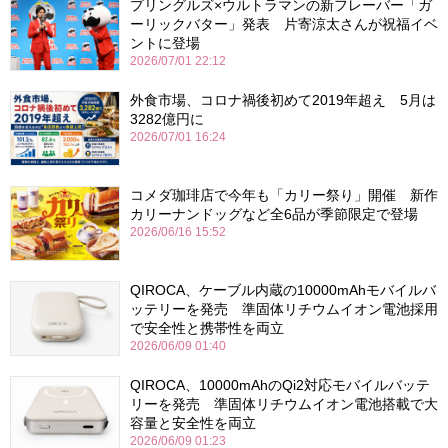
プリングルズ×ウルトラマンの新フレーバー「ガ
ーリックバター」発表 片寄涼太さんが祝福イベ
ントに登場
2026/07/01 22:12
外食市場、コロナ禍後初めて2019年超え 5月は
3282億円に
2026/07/01 16:24
コメダ珈琲店で今年も「カリー祭り」開催 新作
カリーナンドッグなど全6品が季節限定で登場
2026/06/16 15:52
QIROCA、ケーブル内蔵の10000mAhモバイルバ
ッテリーを発売 準固体リチウムイオン電池採用
で安全性と携帯性を両立
2026/06/09 01:40
QIROCA、10000mAhのQi2対応モバイルバッテ
リーを発売 準固体リチウムイオン電池搭載で大
容量と安全性を両立
2026/06/09 01:23