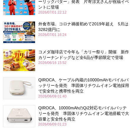
ーリックバター」発表 片寄涼太さんが祝福イベ
ントに登場
2026/07/01 22:12
外食市場、コロナ禍後初めて2019年超え 5月は
3282億円に
2026/07/01 16:24
コメダ珈琲店で今年も「カリー祭り」開催 新作
カリーナンドッグなど全6品が季節限定で登場
2026/06/16 15:52
QIROCA、ケーブル内蔵の10000mAhモバイルバ
ッテリーを発売 準固体リチウムイオン電池採用
で安全性と携帯性を両立
2026/06/09 01:40
QIROCA、10000mAhのQi2対応モバイルバッテ
リーを発売 準固体リチウムイオン電池搭載で大
容量と安全性を両立
2026/06/09 01:23