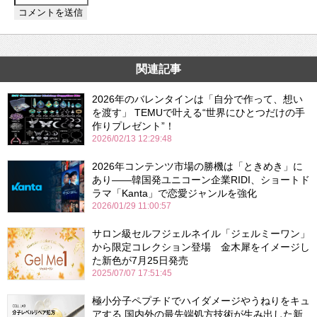
関連記事
2026年のバレンタインは「自分で作って、想い
を渡す」 TEMUで叶える“世界にひとつだけの手
作りプレゼント”！
2026/02/13 12:29:48
2026年コンテンツ市場の勝機は「ときめき」に
あり――韓国発ユニコーン企業RIDI、ショートド
ラマ「Kanta」で恋愛ジャンルを強化
2026/01/29 11:00:57
サロン級セルフジェルネイル「ジェルミーワン」
から限定コレクション登場 金木犀をイメージし
た新色が7月25日発売
2025/07/07 17:51:45
極小分子ペプチドでハイダメージやうねりをキュ
アする 国内外の最先端処方技術が生み出した新