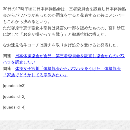
30日の17時半頃に日本体操協会は、三者委員会を設置し日本体操協
会からパワハラがあったのか調査をすると発表すると共にメンバー
もこれから決めるという。
ただ塚原千恵子強化本部長は発言の一部を認めたものの、宮川紗江
に対して「お金が掛かっても戦う」と徹底抗戦の構えだ。
なお速見佑斗コーチは訴えを取りさげ処分を受けると発表した。
関連：
日本体操協会が会見 第三者委員会を設置し協会からのパワ
ハラを調査したい
関連：
体操女子宮川「体操協会からパワハラをうけた」体操協会
「家族でどうかしてる宗教みたい」
[quads id=3]
[quads id=2]
[quads id=4]