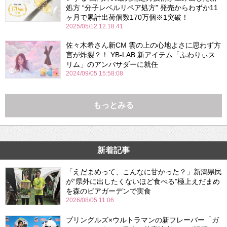
処方 “分子レベルリペア処方” 発売からわずか11
ヶ月で累計出荷個数170万個※1突破！
2025/05/12 12:18:41
佐々木希さん新CM 雲の上の心地よさに思わず方
言が炸裂？！ YB-LAB.新アイテム「ふわりぃス
リム」のアンバサダーに就任
2024/09/05 15:58:08
もっとみる
新着記事
「えだまめって、こんなに甘かった？」新潟県民
が“県外に出したくないほど食べる”極上えだまめ
を森のビアガーデンで実食
2026/08/05 11:06
プリングルズ×ウルトラマンの新フレーバー「ガ