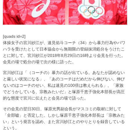
[quads id=2]
体操女子の宮川紗江が、速見佑斗コーチ（34）から暴力行為やパワ
ハラを受けたとして日本協会から無期限の登録抹消処分をうけたこ
とに対して、宮川紗江が2018年8月29日の16時より会見を行った。
会見の場で処分の場で次の様に語った。
宮川紗江は「（コーチの）暴力の話が出ている。あなたが認めない
と厳しい状況になる」、「あのコーチはだめだから伸びない。伸び
ないのはコーチのせい、私は速見の100倍は教えられる」、「家族
でどうかしている、宗教みたいだ」と塚原千恵子強化本部長が高圧
的な態度で宮川に伝えたと会見の場で語った。
その会見の翌日30日、塚原光男副会長がマスコミの取材に対して
「全部嘘」と否定した。しかし塚原千恵子強化本部長は「宗教みた
い」という発言を認め、また宮川紗江とのやりとりを録音している
という。