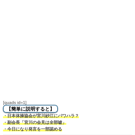
[quads id=1]
【簡単に説明すると】
・日本体操協会が宮川紗江にパワハラ？
・副会長「宮川の会見は全部嘘」
・今日になり発言を一部認める