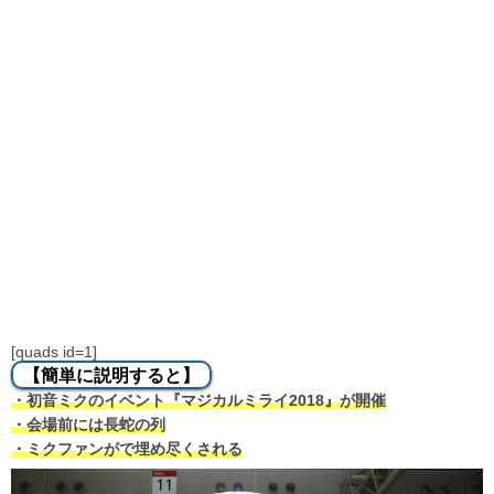
[quads id=1]
【簡単に説明すると】
・初音ミクのイベント『マジカルミライ2018』が開催
・会場前には長蛇の列
・ミクファンがで埋め尽くされる