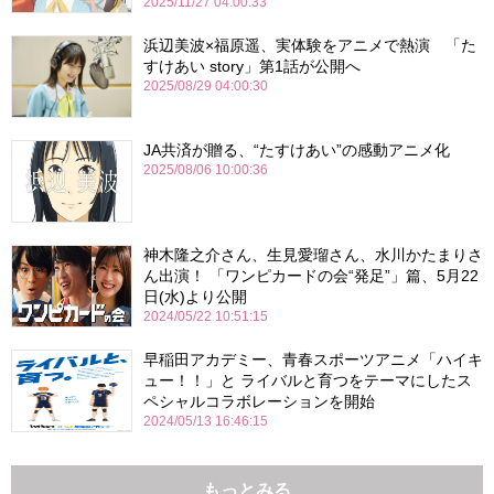
2025/11/27 04:00:33
浜辺美波×福原遥、実体験をアニメで熱演 「た
すけあい story」第1話が公開へ
2025/08/29 04:00:30
JA共済が贈る、“たすけあい”の感動アニメ化
2025/08/06 10:00:36
神木隆之介さん、生見愛瑠さん、水川かたまりさ
ん出演！ 「ワンピカードの会“発足”」篇、5月22
日(水)より公開
2024/05/22 10:51:15
早稲田アカデミー、青春スポーツアニメ「ハイキ
ュー！！」と ライバルと育つをテーマにしたス
ペシャルコラボレーションを開始
2024/05/13 16:46:15
もっとみる