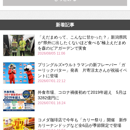
新着記事
「えだまめって、こんなに甘かった？」新潟県民
が“県外に出したくないほど食べる”極上えだまめ
を森のビアガーデンで実食
2026/08/05 11:06
プリングルズ×ウルトラマンの新フレーバー「ガ
ーリックバター」発表 片寄涼太さんが祝福イベ
ントに登場
2026/07/01 22:12
外食市場、コロナ禍後初めて2019年超え 5月は
3282億円に
2026/07/01 16:24
コメダ珈琲店で今年も「カリー祭り」開催 新作
カリーナンドッグなど全6品が季節限定で登場