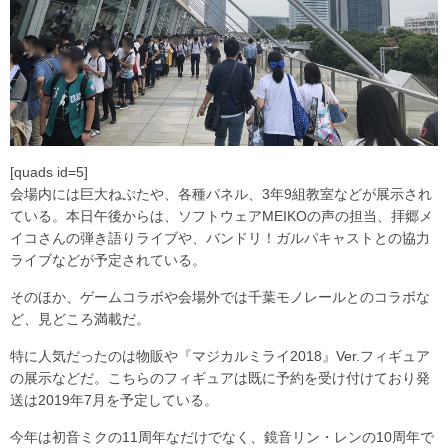
[quads id=5]
会場内には巨大ねぷたや、各種パネル、3年9組教室などが展示され
ている。本日午後からは、ソフトウェアMEIKOの声の担当、拝郷メ
イコさんの弾き語りライブや、バンドリ！ガルパキャストとの協力
ライブなどが予定されている。
そのほか、ゲームコラボや会場外では千葉モノレールとのコラボな
ど、見どころ満載だ。
特に人気だったのは物販や『マジカルミライ2018』Ver.フィギュア
の展示などだ。こちらのフィギュアは既に予約を受け付けており発
送は2019年7月を予定している。
今年は初音ミクの11周年なだけでなく、鏡音リン・レンの10周年で