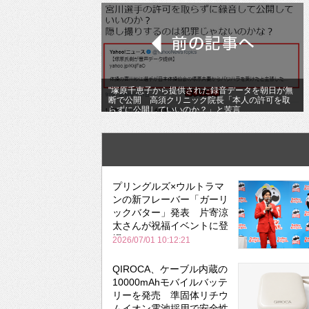
"塚原千恵子から提供された録音データを朝日が無
断で公開 高須クリニック院長「本人の許可を取
らずに公開していいのか？」と苦言
プリングルズ×ウルトラマ
ンの新フレーバー「ガーリ
ックバター」発表 片寄涼
太さんが祝福イベントに登
場
2026/07/01 10:12:21
QIROCA、ケーブル内蔵の
10000mAhモバイルバッテ
リーを発売 準固体リチウ
ムイオン電池採用で安全性