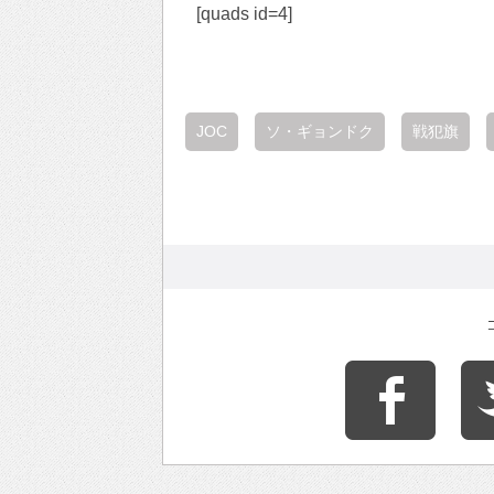
[quads id=4]
JOC
ソ・ギョンドク
戦犯旗