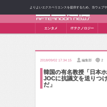
よりよいエクスペリエンスを提供するため、当ウェブサイト
ゴゴ通信
エンタメ
ITテクノロジー
2018/09/02 17:34:15
編集部
2
韓国の有名教授「日本
JOCに抗議文を送りつ
だ」