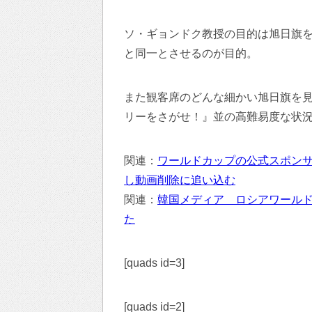
ソ・ギョンドク教授の目的は旭日旗
と同一とさせるのが目的。
また観客席のどんな細かい旭日旗を
リーをさがせ！』並の高難易度な状
関連：
ワールドカップの公式スポン
し動画削除に追い込む
関連：
韓国メディア ロシアワールド
た
[quads id=3]
[quads id=2]