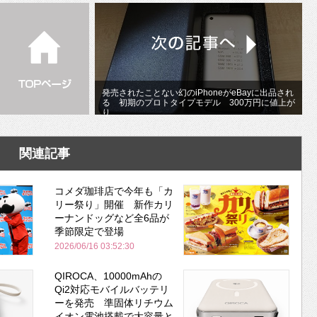
発売されたことない幻のiPhoneがeBayに出品され
る 初期のプロトタイプモデル 300万円に値上が
り
関連記事
コメダ珈琲店で今年も「カ
リー祭り」開催 新作カリ
ーナンドッグなど全6品が
季節限定で登場
2026/06/16 03:52:30
QIROCA、10000mAhの
Qi2対応モバイルバッテリ
ーを発売 準固体リチウム
イオン電池搭載で大容量と