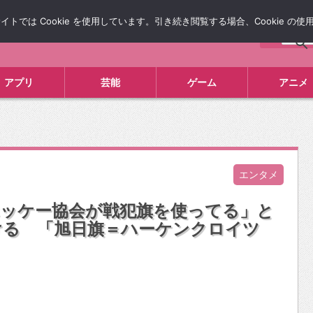
では Cookie を使用しています。引き続き閲覧する場合、Cookie の
について
広告掲載について
お問い合わせ
タレコミ
アプリ
芸能
ゲーム
アニメ
エンタメ
ホッケー協会が戦犯旗を使ってる」と
ける 「旭日旗＝ハーケンクロイツ