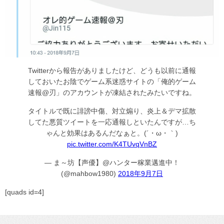
Twitterから報告がありましたけど、どうも以前に通報
しておいたお陰でゲーム系迷惑サイトの「俺的ゲーム
速報@刃」のアカウントが凍結されたみたいですね。
タイトルで既に誹謗中傷、対立煽り、炎上＆デマ拡散
してた悪質ツイートを一応通報しといたんですが…ち
ゃんと効果はあるんだなぁと。(´・ω・｀)
pic.twitter.com/K4TUvqVnBZ
— ま～坊【声優】@ハンター稼業邁進中！
(@mahbow1980)
2018年9月7日
[quads id=4]