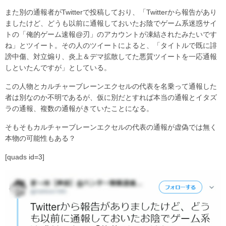
また別の通報者がTwitterで投稿しており、「Twitterから報告があり
ましたけど、どうも以前に通報しておいたお陰でゲーム系迷惑サイ
トの「俺的ゲーム速報@刃」のアカウントが凍結されたみたいです
ね」とツイート。その人のツイートによると、「タイトルで既に誹
謗中傷、対立煽り、炎上＆デマ拡散してた悪質ツイートを一応通報
しといたんですが」としている。
この人物とカルチャーブレーンエクセルの代表を名乗って通報した
者は別なのか不明であるが、仮に別だとすれば本当の通報とイタズ
ラの通報、複数の通報がきていたことになる。
そもそもカルチャーブレーンエクセルの代表の通報が虚偽では無く
本物の可能性もある？
[quads id=3]