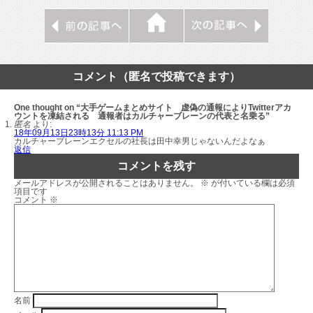
コメント（匿名で投稿できます）
One thought on “大手ゲームまとめサイト 虚偽の通報によりTwitterアカ
ウントを凍結される 通報者はカルチャーブレーンの代表と名乗る”
匿名
より:
18年09月13日23時13分 11:13 PM
カルチャーブレーンエクセルの社長は田中幸男じゃないんだよなぁ
返信
コメントを残す
メールアドレスが公開されることはありません。
※
が付いている欄は必須
項目です
コメント
※
名前