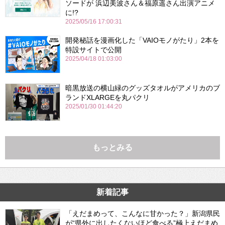
ソードが 浜辺美波さん＆福原遥さん出演アニメ
に!?
2025/05/16 17:00:31
開発秘話を漫画化した「VAIOモノがたり」2本を
特設サイトで公開
2025/04/18 01:03:00
暗黒放送の横山緑のグッズタオルがアメリカのブ
ランドXLARGEを丸パクリ
2025/01/30 01:44:20
もっとみる
新着記事
「えだまめって、こんなに甘かった？」新潟県民
が“県外に出したくないほど食べる”極上えだまめ