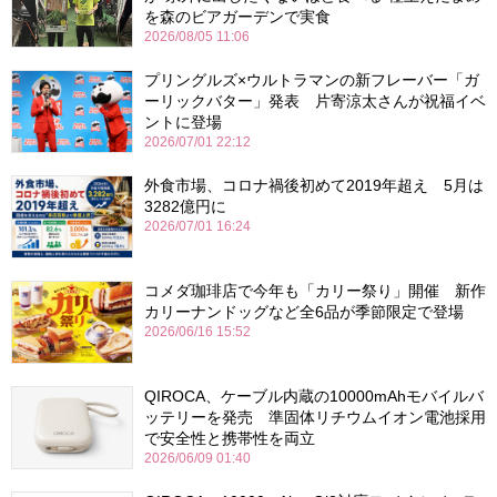
を森のビアガーデンで実食
2026/08/05 11:06
プリングルズ×ウルトラマンの新フレーバー「ガ
ーリックバター」発表 片寄涼太さんが祝福イベ
ントに登場
2026/07/01 22:12
外食市場、コロナ禍後初めて2019年超え 5月は
3282億円に
2026/07/01 16:24
コメダ珈琲店で今年も「カリー祭り」開催 新作
カリーナンドッグなど全6品が季節限定で登場
2026/06/16 15:52
QIROCA、ケーブル内蔵の10000mAhモバイルバ
ッテリーを発売 準固体リチウムイオン電池採用
で安全性と携帯性を両立
2026/06/09 01:40