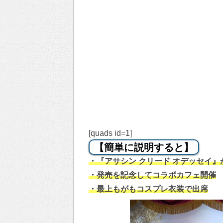
[quads id=1]
【簡単に説明すると】
・『アサシン クリード オデッセイ』
・発売を記念してコラボカフェ開催
・最上もがもコスプレ衣装で出席