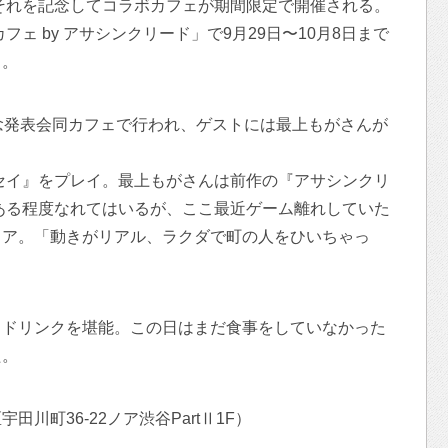
。それを記念してコラボカフェが期間限定で開催される。
ェ by アサシンクリード」で9月29日〜10月8日まで
る。
念発表会同カフェで行われ、ゲストには最上もがさんが
セイ』をプレイ。最上もがさんは前作の『アサシンクリ
ある程度なれてはいるが、ここ最近ゲーム離れしていた
リア。「動きがリアル、ラクダで町の人をひいちゃっ
とドリンクを堪能。この日はまだ食事をしていなかった
た。
川町36‐22ノア渋谷PartⅡ1F）