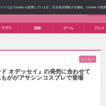
では Cookie を使用しています。引き続き閲覧する場合、Cookie の
について
広告掲載について
お問い合わせ
タレコミ
アプリ
芸能
ゲーム
アニメ
エンタメ
ド オデッセイ』の発売に合わせて
上もががアサシンコスプレで登場