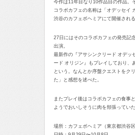
今作は11年目なり10作品目の作品
コラボカフェの名称は「オデッセイ カフ
渋谷のカフェボヘミアにて開催され
27日にはそのコラボカフェの発売記
出演。
最新作の『アサシンクリード オデッ
ード オリジン』もプレイしており、
という。なんとか序盤クエストをク
た」と感想を述べた。
またプレイ後はコラボカフェの食事
ようでおいしそうに肉を頬張ってい
場所：カフェボヘミア（東京都渋谷区宇田
日時：9月29日〜10月8日