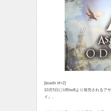
[quads id=2]
10月5日にUBIsoftより発売され
イ』。