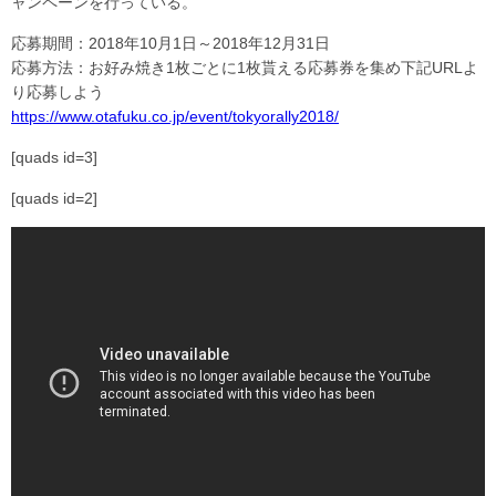
ャンペーンを行っている。
応募期間：2018年10月1日～2018年12月31日
応募方法：お好み焼き1枚ごとに1枚貰える応募券を集め下記URLよ
り応募しよう
https://www.otafuku.co.jp/event/tokyorally2018/
[quads id=3]
[quads id=2]