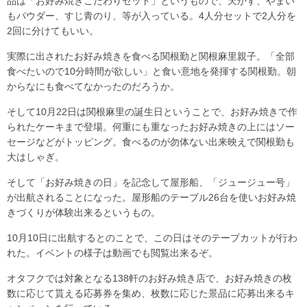
品は「お好み焼きこだわりセット」というもので、天かす、やまい
もパウダー、すじ青のり、等が入っている。4人分セットで2人分を
2回に分けてもいい。
実際に出されたお好み焼きを食べる関根勤と関根麻里親子。「全部
食べたいので10分時間が欲しい」と食い意地を発揮する関根勤。朝
からなにも食べてなかったのだろうか。
そして10月22日は関根麻里の誕生日ということで、お好み焼きで作
られたケーキまで登場。何重にも重なったお好み焼きの上にはソー
セージなどがトッピング。食べるのが勿体ない出来映えで関根勤も
大はしゃぎ。
そして「お好み焼きの日」を記念して屋形船、「ジュージュー号」
が出航されることになった。屋形船のテーブル26台を使いお好み焼
きづくりが体験出来るというもの。
10月10日に出航するとのことで、この日はそのテープカットが行わ
れた。イベントの様子は動画でも閲覧出来るぞ。
オタフクでは対象となる138軒のお好み焼き店で、お好み焼きの枚
数に応じて貰える応募券を集め、枚数に応じた景品に応募出来るキ