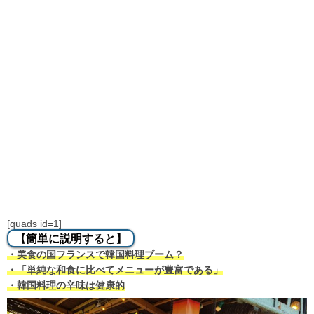
[quads id=1]
【簡単に説明すると】
・美食の国フランスで韓国料理ブーム？
・「単純な和食に比べてメニューが豊富である」
・韓国料理の辛味は健康的