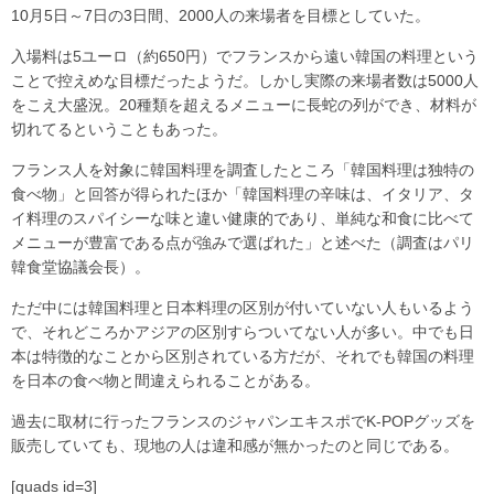
10月5日～7日の3日間、2000人の来場者を目標としていた。
入場料は5ユーロ（約650円）でフランスから遠い韓国の料理という
ことで控えめな目標だったようだ。しかし実際の来場者数は5000人
をこえ大盛況。20種類を超えるメニューに長蛇の列ができ、材料が
切れてるということもあった。
フランス人を対象に韓国料理を調査したところ「韓国料理は独特の
食べ物」と回答が得られたほか「韓国料理の辛味は、イタリア、タ
イ料理のスパイシーな味と違い健康的であり、単純な和食に比べて
メニューが豊富である点が強みで選ばれた」と述べた（調査はパリ
韓食堂協議会長）。
ただ中には韓国料理と日本料理の区別が付いていない人もいるよう
で、それどころかアジアの区別すらついてない人が多い。中でも日
本は特徴的なことから区別されている方だが、それでも韓国の料理
を日本の食べ物と間違えられることがある。
過去に取材に行ったフランスのジャパンエキスポでK-POPグッズを
販売していても、現地の人は違和感が無かったのと同じである。
[quads id=3]