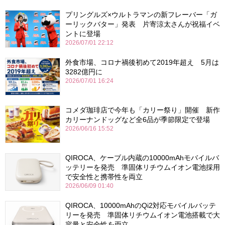
プリングルズ×ウルトラマンの新フレーバー「ガ
ーリックバター」発表 片寄涼太さんが祝福イベ
ントに登場
2026/07/01 22:12
外食市場、コロナ禍後初めて2019年超え 5月は
3282億円に
2026/07/01 16:24
コメダ珈琲店で今年も「カリー祭り」開催 新作
カリーナンドッグなど全6品が季節限定で登場
2026/06/16 15:52
QIROCA、ケーブル内蔵の10000mAhモバイルバ
ッテリーを発売 準固体リチウムイオン電池採用
で安全性と携帯性を両立
2026/06/09 01:40
QIROCA、10000mAhのQi2対応モバイルバッテ
リーを発売 準固体リチウムイオン電池搭載で大
容量と安全性を両立