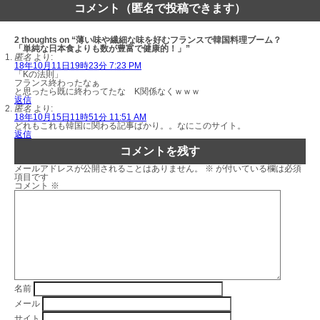
コメント（匿名で投稿できます）
2 thoughts on “薄い味や繊細な味を好むフランスで韓国料理ブーム？
「単純な日本食よりも数が豊富で健康的！」”
匿名
より:
18年10月11日19時23分 7:23 PM
「Kの法則」
フランス終わったなぁ
と思ったら既に終わってたな K関係なくｗｗｗ
返信
匿名
より:
18年10月15日11時51分 11:51 AM
どれもこれも韓国に関わる記事ばかり。。なにこのサイト。
返信
コメントを残す
メールアドレスが公開されることはありません。
※
が付いている欄は必須
項目です
コメント
※
名前
メール
サイト