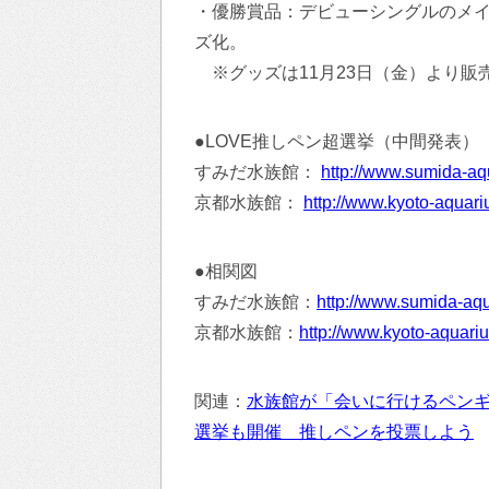
・優勝賞品：デビューシングルのメ
ズ化。
※グッズは11月23日（金）より販
●LOVE推しペン超選挙（中間発表）
すみだ水族館：
http://www.sumida-aq
京都水族館：
http://www.kyoto-aquar
●相関図
すみだ水族館：
http://www.sumida-aqu
京都水族館：
http://www.kyoto-aquari
関連：
水族館が「会いに行けるペン
選挙も開催 推しペンを投票しよう