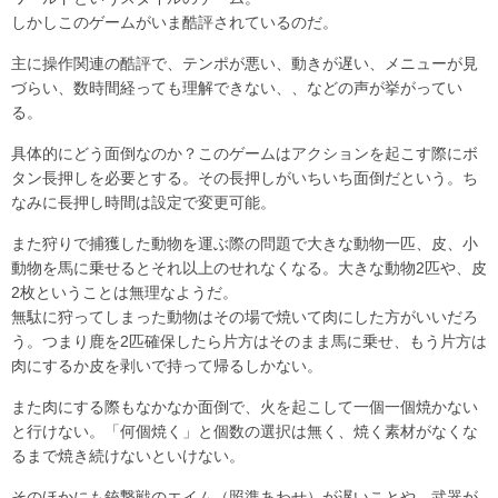
しかしこのゲームがいま酷評されているのだ。
主に操作関連の酷評で、テンポが悪い、動きが遅い、メニューが見
づらい、数時間経っても理解できない、、などの声が挙がってい
る。
具体的にどう面倒なのか？このゲームはアクションを起こす際にボ
タン長押しを必要とする。その長押しがいちいち面倒だという。ち
なみに長押し時間は設定で変更可能。
また狩りで捕獲した動物を運ぶ際の問題で大きな動物一匹、皮、小
動物を馬に乗せるとそれ以上のせれなくなる。大きな動物2匹や、皮
2枚ということは無理なようだ。
無駄に狩ってしまった動物はその場で焼いて肉にした方がいいだろ
う。つまり鹿を2匹確保したら片方はそのまま馬に乗せ、もう片方は
肉にするか皮を剥いで持って帰るしかない。
また肉にする際もなかなか面倒で、火を起こして一個一個焼かない
と行けない。「何個焼く」と個数の選択は無く、焼く素材がなくな
るまで焼き続けないといけない。
そのほかにも銃撃戦のエイム（照準あわせ）が遅いことや、武器が