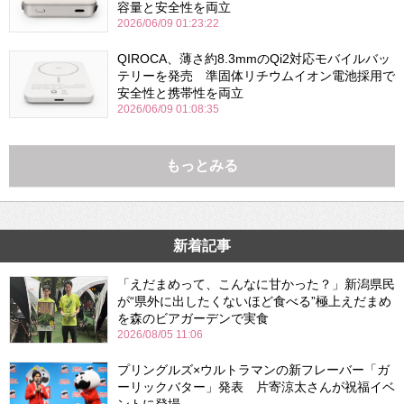
容量と安全性を両立
2026/06/09 01:23:22
QIROCA、薄さ約8.3mmのQi2対応モバイルバッ
テリーを発売 準固体リチウムイオン電池採用で
安全性と携帯性を両立
2026/06/09 01:08:35
もっとみる
新着記事
「えだまめって、こんなに甘かった？」新潟県民
が“県外に出したくないほど食べる”極上えだまめ
を森のビアガーデンで実食
2026/08/05 11:06
プリングルズ×ウルトラマンの新フレーバー「ガ
ーリックバター」発表 片寄涼太さんが祝福イベ