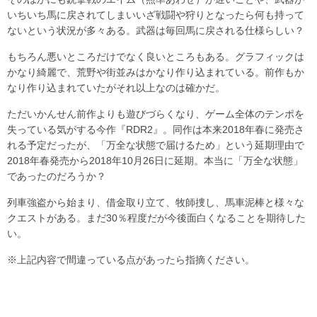
いちいち馬に戻されてしまいいざ戦闘や狩りとなったら何も持って
ないという状況が多々ある。武器は毎回馬に戻される仕様らしい？
もちろん悪いところだけでなく良いところもある。グラフィックは
かなり綺麗で、荒野や街並みはかなり作り込まれている。前作もか
なり作り込まれていたがそれ以上なのは確かだ。
ただいかんせん前作よりも遊びづらくなり、ゲーム全体のテンポを
失っている気がする今作『RDR2』。同作は本来2018年春に発売さ
れる予定だったが、「万全な状態で届けるため」という延期理由で
2018年春発売から2018年10月26日に延期。本当に「万全な状態」
であったのだろうか？
列車強盗から始まり、借金取り立て、牧師捜し、馬車泥棒と様々な
クエストがある。まだ30％程度だが今後面白くなることを期待した
い。
※上記内容で間違っている点があったら指摘ください。