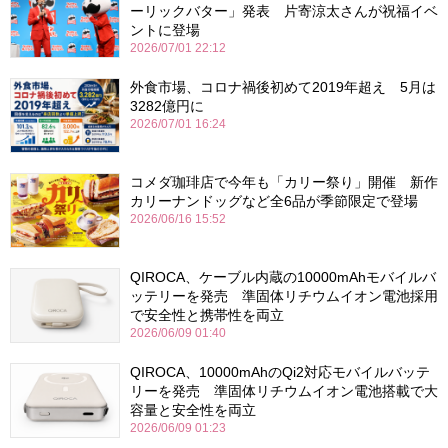
ーリックバター」発表 片寄涼太さんが祝福イベ
ントに登場
2026/07/01 22:12
外食市場、コロナ禍後初めて2019年超え 5月は
3282億円に
2026/07/01 16:24
コメダ珈琲店で今年も「カリー祭り」開催 新作
カリーナンドッグなど全6品が季節限定で登場
2026/06/16 15:52
QIROCA、ケーブル内蔵の10000mAhモバイルバ
ッテリーを発売 準固体リチウムイオン電池採用
で安全性と携帯性を両立
2026/06/09 01:40
QIROCA、10000mAhのQi2対応モバイルバッテ
リーを発売 準固体リチウムイオン電池搭載で大
容量と安全性を両立
2026/06/09 01:23