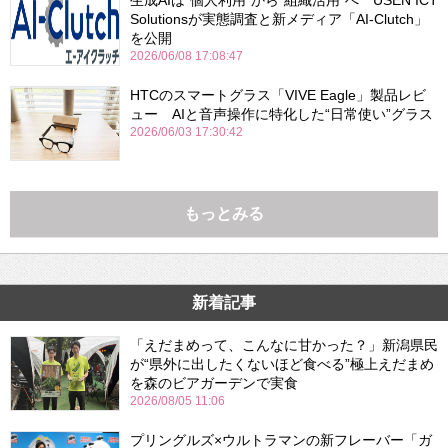
生成AIは“個人利用”から“組織活用”へ USEN ICT
Solutionsが実態調査と新メディア「AI-Clutch」
を公開
2026/06/08 17:08:47
HTCのスマートグラス「VIVE Eagle」製品レビ
ュー AIと音声操作に特化した“日常使い”グラス
2026/06/03 17:30:42
もっとみる
新着記事
「えだまめって、こんなに甘かった？」新潟県民
が“県外に出したくないほど食べる”極上えだまめ
を森のビアガーデンで実食
2026/08/05 11:06
プリングルズ×ウルトラマンの新フレーバー「ガ