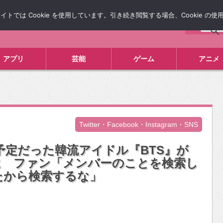
では Cookie を使用しています。引き続き閲覧する場合、Cookie の
について
広告掲載について
お問い合わせ
タレコミ
アプリ
芸能
ゲーム
アニメ
Twitter・Facebook・Instagram・SNS
予定だった韓流アイドル『BTS』が
に ファン「メンバーのことを検索し
たから検索するな」