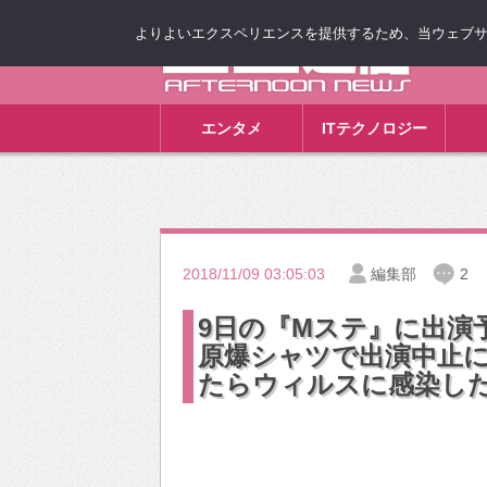
よりよいエクスペリエンスを提供するため、当ウェブサイト
ゴゴ通信
エンタメ
ITテクノロジー
2018/11/09 03:05:03
編集部
2
9日の『Mステ』に出演
原爆シャツで出演中止
たらウィルスに感染し