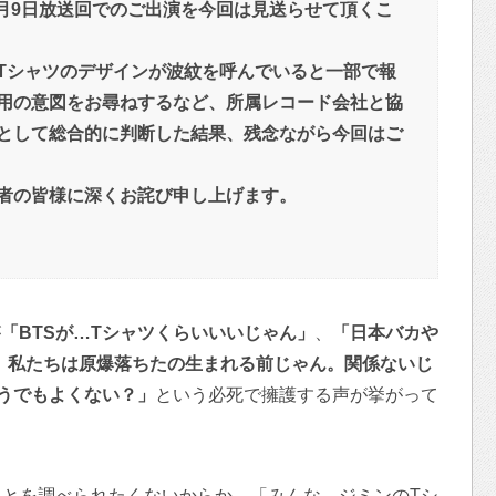
11月9日放送回でのご出演を今回は見送らせて頂くこ
Tシャツのデザインが波紋を呼んでいると一部で報
用の意図をお尋ねするなど、所属レコード会社と協
として総合的に判断した結果、残念ながら今回はご
者の皆様に深くお詫び申し上げます。
が
「BTSが…Tシャツくらいいいじゃん」
、
「日本バカや
、私たちは原爆落ちたの生まれる前じゃん。関係ないじ
うでもよくない？」
という必死で擁護する声が挙がって
ことを調べられたくないからか、「みんな。ジミンのTシ