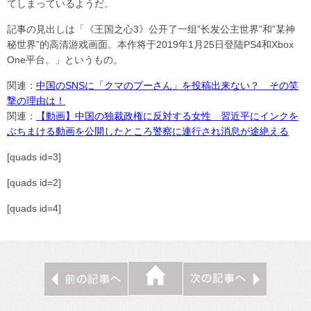
てしまっているようだ。
記事の見出しは「《王国之心3》公开了一组”长发公主世界”和”某神
秘世界”的高清游戏画面。本作将于2019年1月25日登陆PS4和Xbox
One平台。」というもの。
関連：
中国のSNSに「クマのプーさん」を投稿出来ない？ その笑
撃の理由は！
関連：
【動画】中国の独裁政権に反対する女性 習近平にインクを
ぶちまける動画を公開したところ警察に連行され消息が途絶える
[quads id=3]
[quads id=2]
[quads id=4]