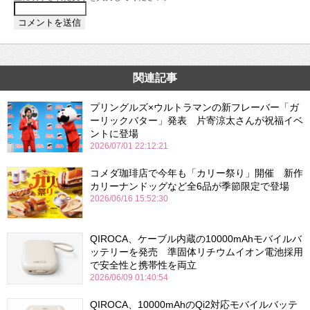
関連記事
プリングルズ×ウルトラマンの新フレーバー「ガ
ーリックバター」発表 片寄涼太さんが祝福イベ
ントに登場
2026/07/01 22:12:21
コメダ珈琲店で今年も「カリー祭り」開催 新作
カリーナンドッグなど全6品が季節限定で登場
2026/06/16 15:52:30
QIROCA、ケーブル内蔵の10000mAhモバイルバ
ッテリーを発売 準固体リチウムイオン電池採用
で安全性と携帯性を両立
2026/06/09 01:40:54
QIROCA、10000mAhのQi2対応モバイルバッテ