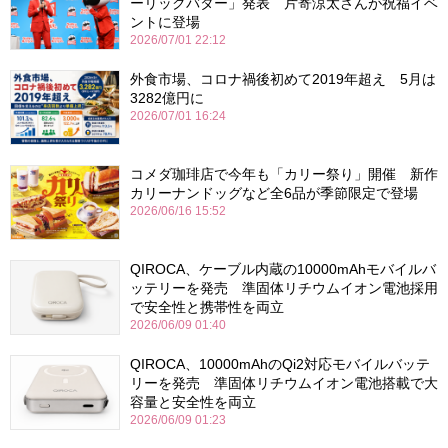
ーリックバター」発表 片寄涼太さんが祝福イベ
ントに登場
2026/07/01 22:12
外食市場、コロナ禍後初めて2019年超え 5月は
3282億円に
2026/07/01 16:24
コメダ珈琲店で今年も「カリー祭り」開催 新作
カリーナンドッグなど全6品が季節限定で登場
2026/06/16 15:52
QIROCA、ケーブル内蔵の10000mAhモバイルバ
ッテリーを発売 準固体リチウムイオン電池採用
で安全性と携帯性を両立
2026/06/09 01:40
QIROCA、10000mAhのQi2対応モバイルバッテ
リーを発売 準固体リチウムイオン電池搭載で大
容量と安全性を両立
2026/06/09 01:23