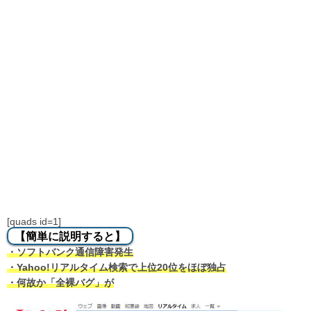
[quads id=1]
【簡単に説明すると】
・ソフトバンク通信障害発生
・Yahoo!リアルタイム検索で上位20位をほぼ独占
・何故か「全裸バグ」が