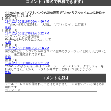
コメント（匿名で投稿できます）
4 thoughts on “ソフトバンクの通信障害でYahoo!リアルタイム上位20位を
ほぼ独占してしまう”
匿名
より:
18年12月06日16時56分 4:56 PM
『Yahoo!検索大賞2018』 大賞は「ソフトバンク」に訂正？
返信
匿名
より:
18年12月06日17時22分 5:22 PM
>ソフトバンクの通信障害
PayPay絡みの不具合だったりして
返信
匿名
より:
18年12月06日19時56分 7:56 PM
海外記事だと、ソフバンが中国スパイ企業のファーウェイと関わりが深いこ
とと一緒に報道されてますね。
返信
匿名
より:
18年12月06日18時21分 6:21 PM
YahooBBの頃から孫正義はイレギュラー、メンテナンス、クオリティーを
軽視してきた。だからトラブルが発生すると復旧に時間がかかる。
返信
コメントを残す
メールアドレスが公開されることはありません。
※
が付いている欄は必須
項目です
コメント
※