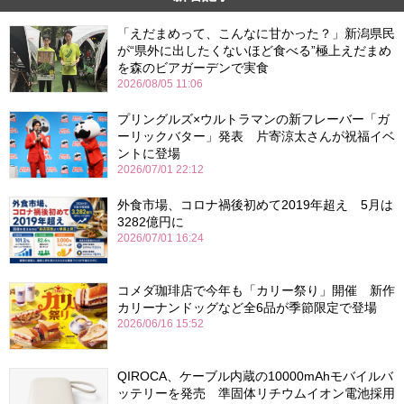
「えだまめって、こんなに甘かった？」新潟県民
が“県外に出したくないほど食べる”極上えだまめ
を森のビアガーデンで実食
2026/08/05 11:06
プリングルズ×ウルトラマンの新フレーバー「ガ
ーリックバター」発表 片寄涼太さんが祝福イベ
ントに登場
2026/07/01 22:12
外食市場、コロナ禍後初めて2019年超え 5月は
3282億円に
2026/07/01 16:24
コメダ珈琲店で今年も「カリー祭り」開催 新作
カリーナンドッグなど全6品が季節限定で登場
2026/06/16 15:52
QIROCA、ケーブル内蔵の10000mAhモバイルバ
ッテリーを発売 準固体リチウムイオン電池採用