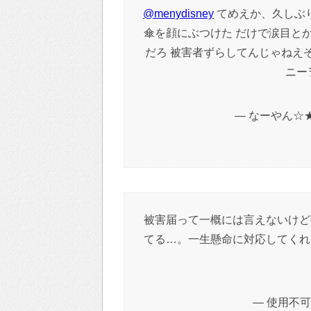
@menydisney
てめえか、久しぶり
傘を顔にぶつけた だけで涙目とか
だろ 被害者ずらしてんじゃねえ
ニー
— なーやん☆★ (
被害届って一概には言えないけど
てる…。一生懸命に対応してくれ
— 使用不可 (