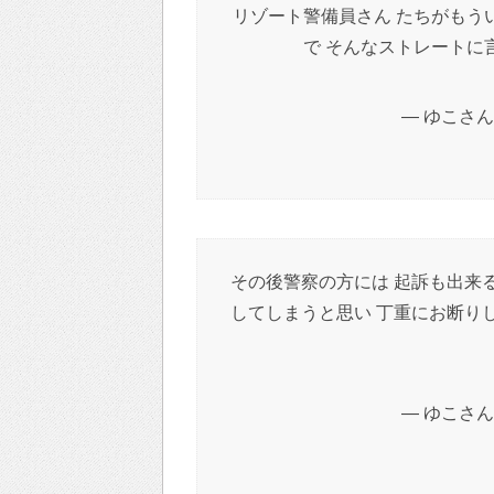
リゾート警備員さん たちがもう
で そんなストレートに
— ゆこさん (
その後警察の方には 起訴も出来
してしまうと思い 丁重にお断り
— ゆこさん (