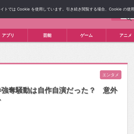
では Cookie を使用しています。引き続き閲覧する場合、Cookie の
について
広告掲載について
お問い合わせ
タレコミ
アプリ
芸能
ゲーム
アニメ
エンタメ
券強奪騒動は自作自演だった？ 意外
…