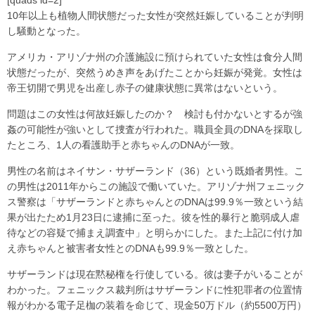
[quads id=2]
10年以上も植物人間状態だった女性が突然妊娠していることが判明
し騒動となった。
アメリカ・アリゾナ州の介護施設に預けられていた女性は食分人間
状態だったが、突然うめき声をあげたことから妊娠が発覚。女性は
帝王切開で男児を出産し赤子の健康状態に異常はないという。
問題はこの女性は何故妊娠したのか？ 検討も付かないとするが強
姦の可能性が強いとして捜査が行われた。職員全員のDNAを採取し
たところ、1人の看護助手と赤ちゃんのDNAが一致。
男性の名前はネイサン・サザーランド（36）という既婚者男性。こ
の男性は2011年からこの施設で働いていた。アリゾナ州フェニック
ス警察は「サザーランドと赤ちゃんとのDNAは99.9％一致という結
果が出たため1月23日に逮捕に至った。彼を性的暴行と脆弱成人虐
待などの容疑で捕まえ調査中」と明らかにした。また上記に付け加
え赤ちゃんと被害者女性とのDNAも99.9％一致とした。
サザーランドは現在黙秘権を行使している。彼は妻子がいることが
わかった。フェニックス裁判所はサザーランドに性犯罪者の位置情
報がわかる電子足枷の装着を命じて、現金50万ドル（約5500万円）