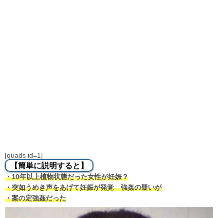
[quads id=1]
【簡単に説明すると】
・10年以上植物状態だった女性が妊娠？
・突如うめき声をあげて妊娠が発覚 強姦の疑いが
・案の定強姦だった