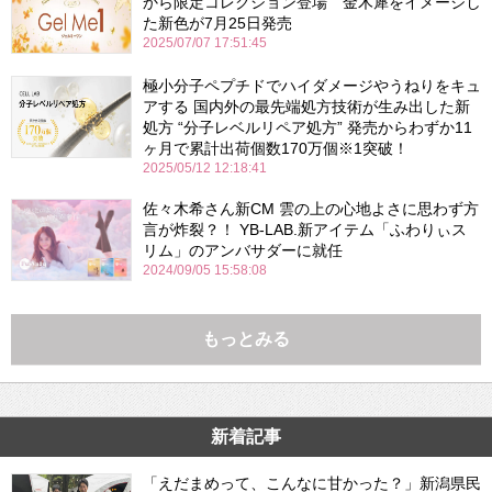
から限定コレクション登場 金木犀をイメージし
た新色が7月25日発売
2025/07/07 17:51:45
極小分子ペプチドでハイダメージやうねりをキュ
アする 国内外の最先端処方技術が生み出した新
処方 “分子レベルリペア処方” 発売からわずか11
ヶ月で累計出荷個数170万個※1突破！
2025/05/12 12:18:41
佐々木希さん新CM 雲の上の心地よさに思わず方
言が炸裂？！ YB-LAB.新アイテム「ふわりぃス
リム」のアンバサダーに就任
2024/09/05 15:58:08
もっとみる
新着記事
「えだまめって、こんなに甘かった？」新潟県民