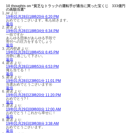
10 thoughts on “貧乏なトラックの運転手が適当に買った宝くじ 333億円
の高額当選”
jw
より:
19年01月28日18時20分 6:20 PM
おめでとうございます。私も続きます。
返信
匿名
より:
19年01月28日18時34分 6:34 PM
一括ですか
あらゆる団体があらゆる手段で
寄付への圧力をするでしょう
返信
武内堅碁
より:
19年01月28日18時45分 6:45 PM
冷静に過ごして下さい。
返信
匿名
より:
19年01月28日18時53分 6:53 PM
俺も当てる！！
返信
匿名
より:
19年01月28日23時01分 11:01 PM
当選おめでとうございます㊗️
返信
匿名
より:
19年01月28日23時20分 11:20 PM
おめでとう?！
返信
匿名
より:
19年01月29日00時00分 12:00 AM
おめでとう！これから幸せに！
返信
匿名
より:
19年01月29日03時38分 3:38 AM
おめでとうございます。
返信