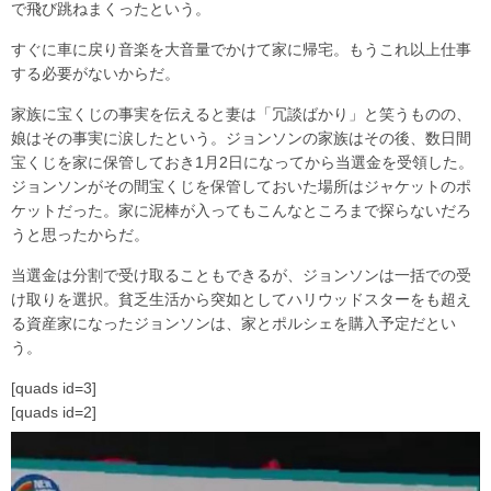
で飛び跳ねまくったという。
すぐに車に戻り音楽を大音量でかけて家に帰宅。もうこれ以上仕事
する必要がないからだ。
家族に宝くじの事実を伝えると妻は「冗談ばかり」と笑うものの、
娘はその事実に涙したという。ジョンソンの家族はその後、数日間
宝くじを家に保管しておき1月2日になってから当選金を受領した。
ジョンソンがその間宝くじを保管しておいた場所はジャケットのポ
ケットだった。家に泥棒が入ってもこんなところまで探らないだろ
うと思ったからだ。
当選金は分割で受け取ることもできるが、ジョンソンは一括での受
け取りを選択。貧乏生活から突如としてハリウッドスターをも超え
る資産家になったジョンソンは、家とポルシェを購入予定だとい
う。
[quads id=3]
[quads id=2]