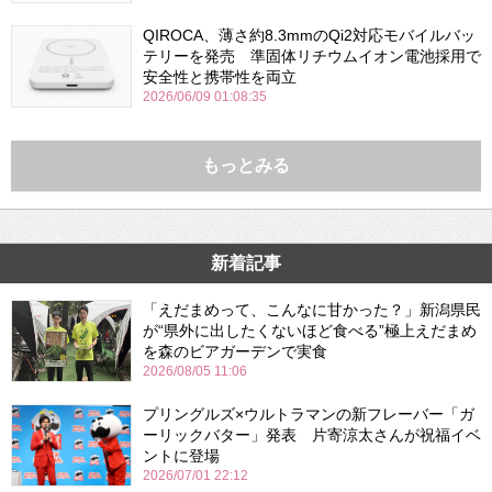
QIROCA、薄さ約8.3mmのQi2対応モバイルバッ
テリーを発売 準固体リチウムイオン電池採用で
安全性と携帯性を両立
2026/06/09 01:08:35
もっとみる
新着記事
「えだまめって、こんなに甘かった？」新潟県民
が“県外に出したくないほど食べる”極上えだまめ
を森のビアガーデンで実食
2026/08/05 11:06
プリングルズ×ウルトラマンの新フレーバー「ガ
ーリックバター」発表 片寄涼太さんが祝福イベ
ントに登場
2026/07/01 22:12