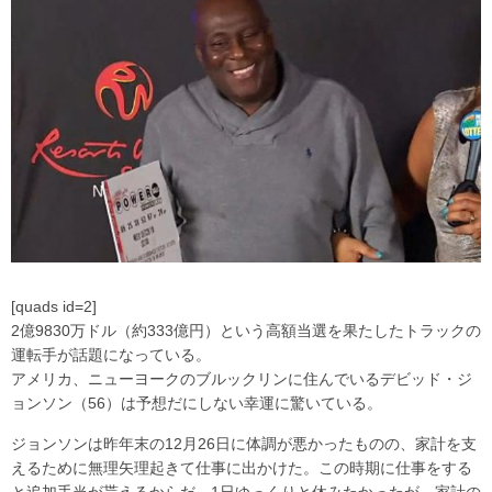
[quads id=2]
2億9830万ドル（約333億円）という高額当選を果たしたトラックの
運転手が話題になっている。
アメリカ、ニューヨークのブルックリンに住んでいるデビッド・ジ
ョンソン（56）は予想だにしない幸運に驚いている。
ジョンソンは昨年末の12月26日に体調が悪かったものの、家計を支
えるために無理矢理起きて仕事に出かけた。この時期に仕事をする