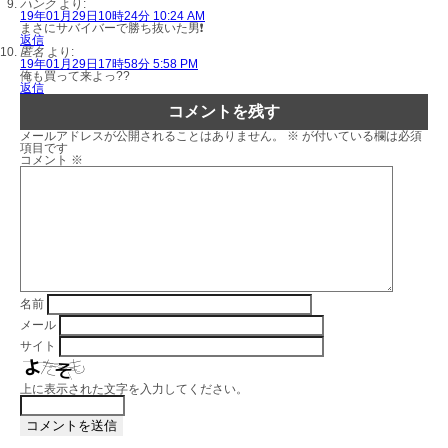
ハンク
より:
19年01月29日10時24分 10:24 AM
まさにサバイバーで勝ち抜いた男❗️
返信
匿名
より:
19年01月29日17時58分 5:58 PM
俺も買って来よっ??
返信
コメントを残す
メールアドレスが公開されることはありません。
※
が付いている欄は必須
項目です
コメント
※
名前
メール
サイト
上に表示された文字を入力してください。