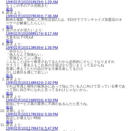
19年02月10日01時29分 1:29 AM
もうこの手のアホ見飽きた
返信
匿名
より:
19年02月10日07時36分 7:36 AM
動画を撮影、投稿した男性店員2人は、9日付でフランチャイズ加盟店のオ
ーナーが解雇したらしい。
返信
親のカオが見たい
より:
19年02月10日08時17分 8:17 AM
犬畜生以下‼死ね❗
返信
匿名
より:
19年02月10日13時36分 1:36 PM
「自分らしく」
「他人なんて関係ない」
「常識なんてぶっ壊せ」
こんなことばかり教育されてるんだから必然的にそらこうなりますわ
マスコミ・著名人もこれ系の主張ばかり言いまくってるからね
普通に考えてただの自己中を大量生産してるだけ
少しは責任を感じて欲しい
返信
匿名
より:
19年02月10日14時42分 2:42 PM
それは常識と個性の板挟みにあって悩んでいる人に向けて言っている事であ
って別に自己中になれと言ってるわけじゃないから。
返信
匿名
より:
19年02月10日16時50分 4:50 PM
単純にサービス業の業界に不満があるんだと思うね。
返信
名無し
より:
19年02月10日17時39分 5:39 PM
底辺しか雇えない時給
返信
匿名
より:
19年02月10日17時47分 5:47 PM