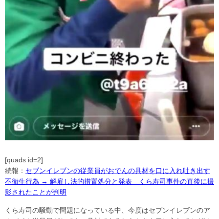
[quads id=2]
続報：
セブンイレブンの従業員がおでんの具材を口に入れ吐き出す
不衛生行為 → 解雇し法的措置処分と発表 くら寿司事件の直後に撮
影されたことが判明
くら寿司の騒動で問題になっている中、今度はセブンイレブンのア