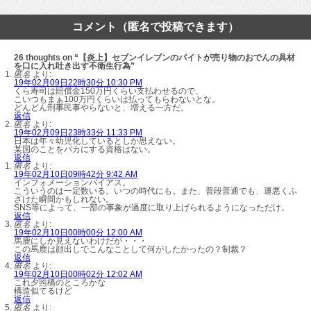
コメント（匿名で投稿できます）
26 thoughts on “【炎上】セブンイレブンのバイトが売り物のおでんの具材
を口に入れ吐き出す不衛生行為”
匿名
より:
19年02月09日22時30分 10:30 PM
くら寿司は賠償金150万円くらい支払わせるので、
こいつもまぁ100万円くらいは払ってもらわないとな。
どんどん刑事民事やらないと、増える一方だ。
返信
匿名
より:
19年02月09日23時33分 11:33 PM
日本は年々幼児化しているとしか思えない。
某国のことをバカにする資格はない。
返信
匿名
より:
19年02月10日09時42分 9:42 AM
インフォメーションバイアス。
こういうのは一定数いる。いつの時代にも。また、普段普通でも、運悪くふ
ざけた瞬間かもしれない。
SNS等によって、一部の事象が過度に取り上げられるようになっただけ。
返信
匿名
より:
19年02月10日00時00分 12:00 AM
馬鹿にしか見えないわけだが・・・
この馬鹿は顔出しでこんなことして何がしたかったの？制裁？
返信
匿名
より:
19年02月10日00時02分 12:02 AM
これ夕照橋のところかな
構造似てるけど
返信
匿名
より: