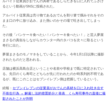
ルバイト従業員がおでんの具材であるしらたきを口に入れてふざけ
るという動画がSNSに投稿された。
アルバイト従業員は売り物であるおでんを割り箸で掴みそれをその
まま口の中に放り込み、また熱いのかその場で吐き出してしまっ
た。
その後「パンケーキ食べたい！パンケーキ食べたい！」と芸人夢屋
まさるの真似をしながらカウンター内のタバコを次々に取るという
奇行に出た。
夢屋まさるのモノマネをしていることから、今年1月1日以降に撮影
されたものだと思われる。
店舗は横浜高島台店ということや名前や学校まで既に特定されてい
る。先日のくら寿司とどちらが先に行われたのか時系列的不明であ
るが、既にこのことはセブンイレブン側は把握しているという。
続報：
セブンイレブンの従業員がおでんの具材を口に入れ吐き出す
不衛生行為 → 解雇し法的措置処分と発表 くら寿司事件の直後に撮
影されたことが判明