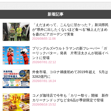
新着記事
「えだまめって、こんなに甘かった？」新潟県民
が“県外に出したくないほど食べる”極上えだまめ
を森のビアガーデンで実食
2026/08/05 11:06
プリングルズ×ウルトラマンの新フレーバー「ガ
ーリックバター」発表 片寄涼太さんが祝福イベ
ントに登場
2026/07/01 22:12
外食市場、コロナ禍後初めて2019年超え 5月は
3282億円に
2026/07/01 16:24
コメダ珈琲店で今年も「カリー祭り」開催 新作
カリーナンドッグなど全6品が季節限定で登場
2026/06/16 15:52