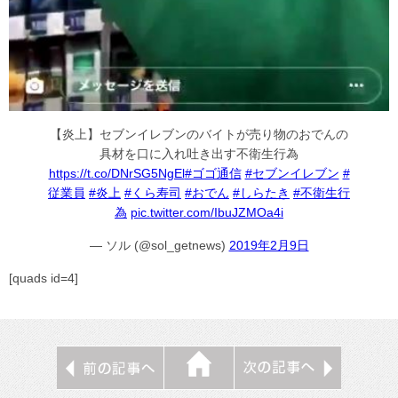
【炎上】セブンイレブンのバイトが売り物のおでんの
具材を口に入れ吐き出す不衛生行為
https://t.co/DNrSG5NgEl
#ゴゴ通信
#セブンイレブン
#
従業員
#炎上
#くら寿司
#おでん
#しらたき
#不衛生行
為
pic.twitter.com/IbuJZMOa4i
— ソル (@sol_getnews)
2019年2月9日
[quads id=4]