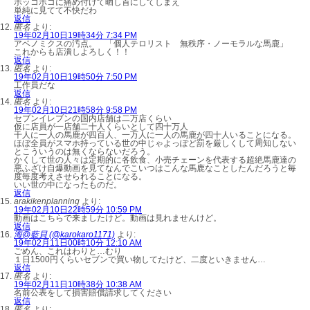
ボッコボコに痛め付けて晒し首にしてしまえ
単純に見てて不快だわ
返信
匿名
より:
19年02月10日19時34分 7:34 PM
アベノミクスの汚点。 「個人テロリスト 無秩序・ノーモラルな馬鹿」
これからも店潰しよろしく！！
返信
匿名
より:
19年02月10日19時50分 7:50 PM
工作員だな
返信
匿名
より:
19年02月10日21時58分 9:58 PM
セブンイレブンの国内店舗は二万店くらい
仮に店員が一店舗二十人くらいとして四十万人
千人に一人の馬鹿が四百人、一万人に一人の馬鹿が四十人いることになる。
ほぼ全員がスマホ持っている世の中じゃよっぽど罰を厳しくして周知しない
とこういうのは無くならないだろう。
かくして世の人々は定期的に各飲食、小売チェーンを代表する超絶馬鹿達の
悪ふざけ自爆動画を見てなんでこいつはこんな馬鹿なことしたんだろうと毎
度毎度考えさせられることになる。
いい世の中になったものだ。
返信
arakikenplanning
より:
19年02月10日22時59分 10:59 PM
動画はこちらで来ましたけど。動画は見れませんけど。
返信
海@藍貝 (@karokaro1171)
より:
19年02月11日00時10分 12:10 AM
ごめん、これはわりと…むり
１日1500円くらいセブンで買い物してたけど、二度といきません…
返信
匿名
より:
19年02月11日10時38分 10:38 AM
名前公表をして損害賠償請求してください
返信
匿名
より: