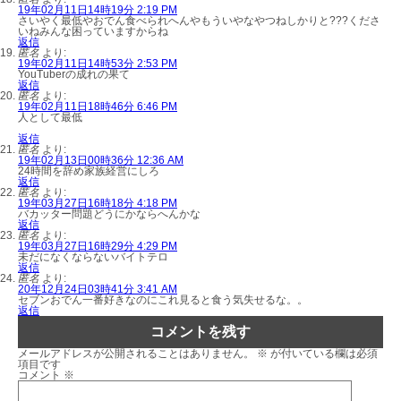
19年02月11日14時19分 2:19 PM
さいやく最低やおでん食べられへんやもういやなやつねしかりと???くださ
いねみんな困っていますからね
返信
匿名
より:
19年02月11日14時53分 2:53 PM
YouTuberの成れの果て
返信
匿名
より:
19年02月11日18時46分 6:46 PM
人として最低
返信
匿名
より:
19年02月13日00時36分 12:36 AM
24時間を辞め家族経営にしろ
返信
匿名
より:
19年03月27日16時18分 4:18 PM
バカッター問題どうにかならへんかな
返信
匿名
より:
19年03月27日16時29分 4:29 PM
未だになくならないバイトテロ
返信
匿名
より:
20年12月24日03時41分 3:41 AM
セブンおでん一番好きなのにこれ見ると食う気失せるな。。
返信
コメントを残す
メールアドレスが公開されることはありません。
※
が付いている欄は必須
項目です
コメント
※