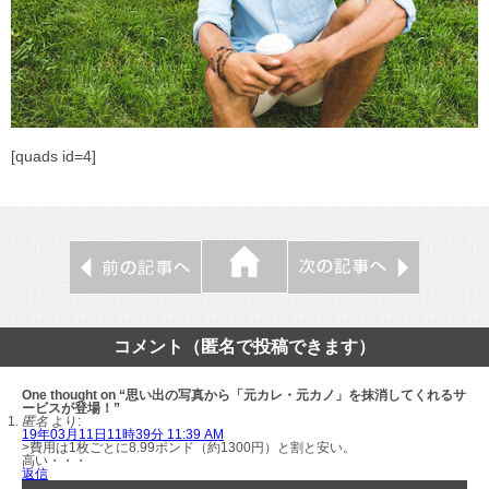
[quads id=4]
コメント（匿名で投稿できます）
One thought on “思い出の写真から「元カレ・元カノ」を抹消してくれるサ
ービスが登場！”
匿名
より:
19年03月11日11時39分 11:39 AM
>費用は1枚ごとに8.99ポンド（約1300円）と割と安い。
高い・・・
返信