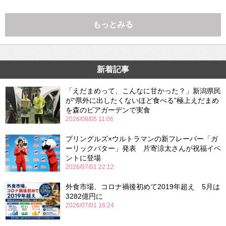
もっとみる
新着記事
「えだまめって、こんなに甘かった？」新潟県民
が“県外に出したくないほど食べる”極上えだまめ
を森のビアガーデンで実食
2026/08/05 11:06
プリングルズ×ウルトラマンの新フレーバー「ガ
ーリックバター」発表 片寄涼太さんが祝福イベ
ントに登場
2026/07/01 22:12
外食市場、コロナ禍後初めて2019年超え 5月は
3282億円に
2026/07/01 16:24