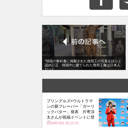
"韓国の教科書に掲載された徴用工の写真を誤りと
認め訂正 韓国中に建てられた徴用工像は日本人
だった
プリングルズ×ウルトラマ
ンの新フレーバー「ガーリ
ックバター」発表 片寄涼
太さんが祝福イベントに登
場
2026/07/01 10:12:21