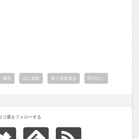
報告
山口真帆
第三者委員会
関与なし
ゴゴ通をフォローする