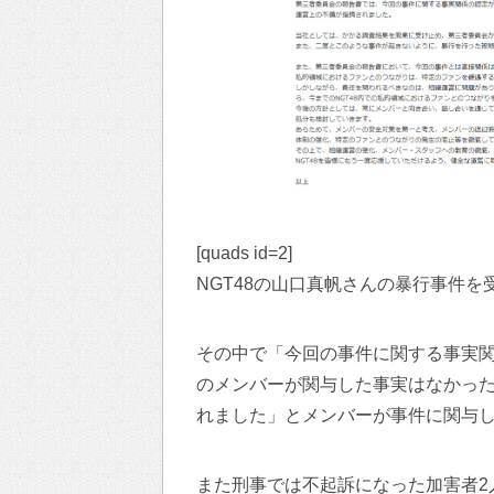
[quads id=2]
NGT48の山口真帆さんの暴行事件
その中で「今回の事件に関する事実関
のメンバーが関与した事実はなかっ
れました」とメンバーが事件に関与
また刑事では不起訴になった加害者2