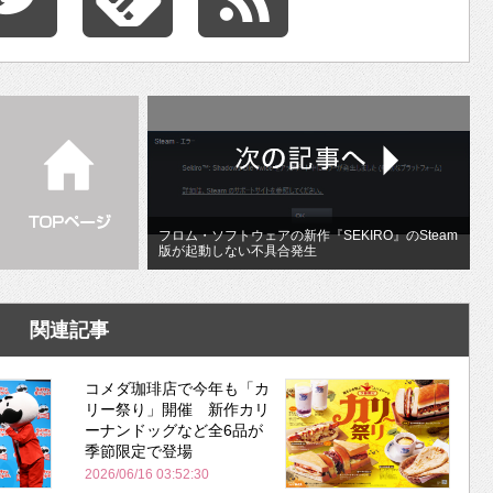
フロム・ソフトウェアの新作『SEKIRO』のSteam
版が起動しない不具合発生
関連記事
コメダ珈琲店で今年も「カ
リー祭り」開催 新作カリ
ーナンドッグなど全6品が
季節限定で登場
2026/06/16 03:52:30