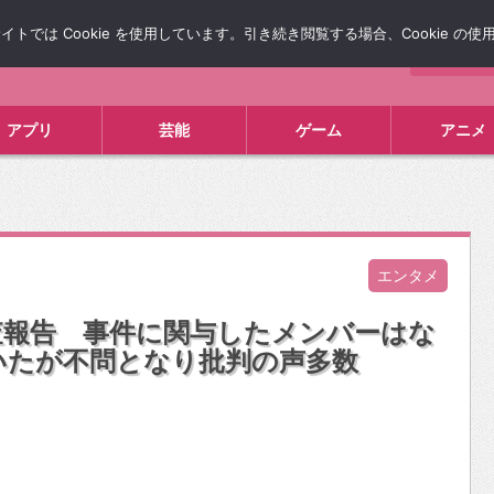
では Cookie を使用しています。引き続き閲覧する場合、Cookie の
について
広告掲載について
お問い合わせ
タレコミ
アプリ
芸能
ゲーム
アニメ
エンタメ
調査報告 事件に関与したメンバーはな
いたが不問となり批判の声多数