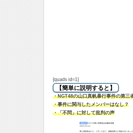
[quads id=1]
【簡単に説明すると】
・NGT48の山口真帆暴行事件の第三
・事件に関与したメンバーはなし？
・「不問」に対して批判の声