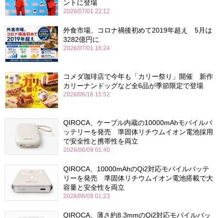
ントに登場
2026/07/01 22:12
外食市場、コロナ禍後初めて2019年超え 5月は
3282億円に
2026/07/01 16:24
コメダ珈琲店で今年も「カリー祭り」開催 新作
カリーナンドッグなど全6品が季節限定で登場
2026/06/16 15:52
QIROCA、ケーブル内蔵の10000mAhモバイルバ
ッテリーを発売 準固体リチウムイオン電池採用
で安全性と携帯性を両立
2026/06/09 01:40
QIROCA、10000mAhのQi2対応モバイルバッテ
リーを発売 準固体リチウムイオン電池搭載で大
容量と安全性を両立
2026/06/09 01:23
QIROCA、薄さ約8.3mmのQi2対応モバイルバッ