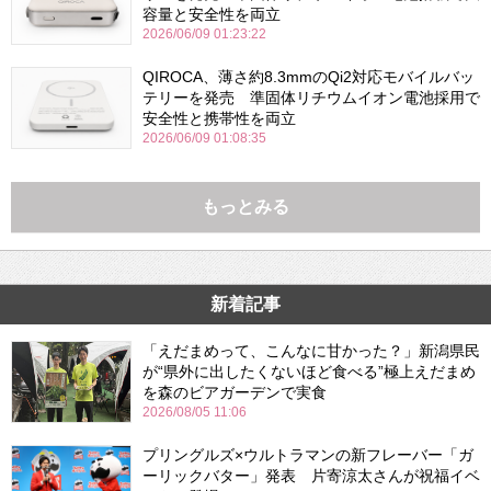
容量と安全性を両立
2026/06/09 01:23:22
QIROCA、薄さ約8.3mmのQi2対応モバイルバッ
テリーを発売 準固体リチウムイオン電池採用で
安全性と携帯性を両立
2026/06/09 01:08:35
もっとみる
新着記事
「えだまめって、こんなに甘かった？」新潟県民
が“県外に出したくないほど食べる”極上えだまめ
を森のビアガーデンで実食
2026/08/05 11:06
プリングルズ×ウルトラマンの新フレーバー「ガ
ーリックバター」発表 片寄涼太さんが祝福イベ