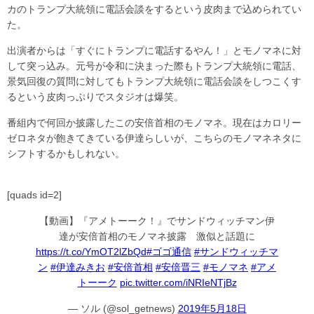
カのトランプ大統領に電話会談をするという皮肉まで込められてい
た。
出演者からは「すぐにトランプに電話するやん！」とモノマネに対
して突っ込み。元号が令和に決まった際もトランプ大統領に電話、
景気回復の質問に対してもトランプ大統領に電話会談をしつこくす
るという皮肉っぷりでスタジオは爆笑。
番組内で何回か披露したこの安倍首相のモノマネ。現在はカロリー
ゼロネタが飽きてきている伊達らしいが、こちらのモノマネネタに
シフトするかもしれない。
[quads id=2]
【動画】『アメトーーク！』でサンドウィッチマン伊
達が安倍首相のモノマネ披露 激似と話題に
https://t.co/YmOT2lZbQd
#ゴゴ通信
#サンドウィッチマ
ン
#伊達みきお
#安倍首相
#安倍晋三
#モノマネ
#アメ
トーーク
pic.twitter.com/iNRIeNTjBz
— ソル (@sol_getnews)
2019年5月18日