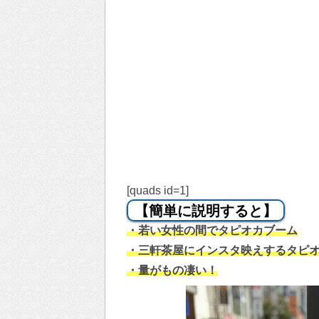
[quads id=1]
【簡単に説明すると】
・若い女性の間でタピオカブーム
・三軒茶屋にインスタ映えするタピ
・量がもの凄い！