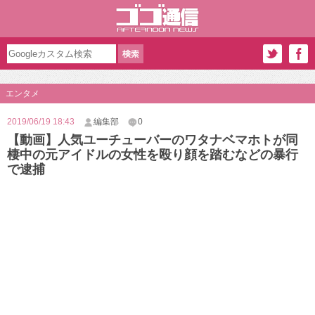
エンタメ
2019/06/19 18:43
編集部
0
【動画】人気ユーチューバーのワタナベマホトが同
棲中の元アイドルの女性を殴り顔を踏むなどの暴行
で逮捕