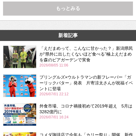
もっとみる
新着記事
「えだまめって、こんなに甘かった？」新潟県民
が“県外に出したくないほど食べる”極上えだまめ
を森のビアガーデンで実食
2026/08/05 11:06
プリングルズ×ウルトラマンの新フレーバー「ガ
ーリックバター」発表 片寄涼太さんが祝福イベ
ントに登場
2026/07/01 22:12
外食市場、コロナ禍後初めて2019年超え 5月は
3282億円に
2026/07/01 16:24
コメダ珈琲店で今年も「カリー祭り」開催 新作