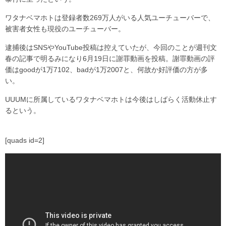
ワタナベマホトは登録者数269万人がいる人気ユーチューバーで、
被害者女性も現役のユーチューバー。
逮捕後はSNSやYouTube投稿は控えていたが、今回のことが週刊文
春の記事で明るみになり6月19日に謝罪動画を投稿。謝罪動画の評
価はgoodが1万7102、badが1万2007と、何故か好評価の方が多
い。
UUUMに所属しているワタナベマホトは今後はしばらく活動休止す
るという。
[quads id=2]