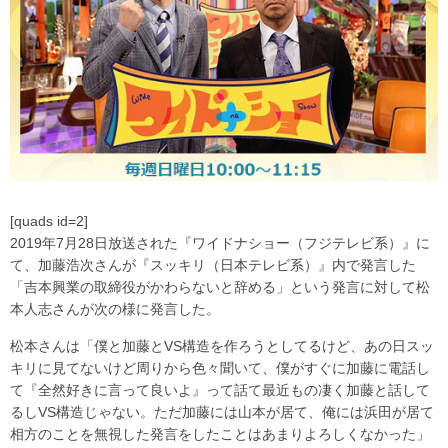
[quads id=2]
2019年7月28日放送された『ワイドナショー（フジテレビ系）』に
て、加藤浩次さんが『スッキリ（日本テレビ系）』内で発言した
「吉本興業の取締役がかわらないと辞める」という発言に対して松
本人志さんが次の様に発言した。
松本さんは「僕と加藤とVS構造を作ろうとしてるけど、あの日スッ
キリに見てないけど周りから色々聞いて、僕がすぐに加藤に電話し
て『全然好きに言って良いよ』って話て最近もの凄く加藤と話して
るしVS構造じゃない。ただ加藤には山本が居て、俺には浜田が居て
相方のことを無視した発言をしたことはあまりよろしくなかった」