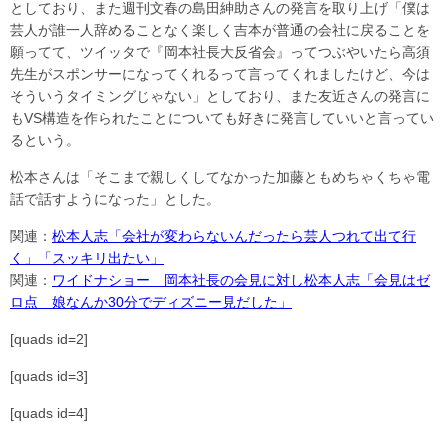
としており、また週刊文春の島田紳助さんの発言を取り上げ「僕は
芸人が誰一人辞めることなく楽しく吉本が普通の会社に戻ることを
願ってて、ツイッタで『岡本社長大反省会』ってつぶやいたら高須
先生がスポンサーになってくれるって言ってくれましたけど、今は
そういうタイミングじゃない」としており、また友近さんの発言に
もVS構造を作られたことについても好きに発言していいと言ってい
るという。
松本さんは「そこまで親しくしてなかった加藤ともめちゃくちゃ電
話で話すようになった」とした。
関連：
松本人志「会社が変わらないんだったら芸人つれて出て行
く」「スッキリ出たい」
関連：
ワイドナショー 岡本社長の会見に対し松本人志「会見はゼ
ロ点 娘なんか30分でディズニー見だした」
[quads id=2]
[quads id=3]
[quads id=4]