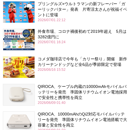
プリングルズ×ウルトラマンの新フレーバー「ガ
ーリックバター」発表 片寄涼太さんが祝福イベ
ントに登場
2026/07/01 22:12
外食市場、コロナ禍後初めて2019年超え 5月は
3282億円に
2026/07/01 16:24
コメダ珈琲店で今年も「カリー祭り」開催 新作
カリーナンドッグなど全6品が季節限定で登場
2026/06/16 15:52
QIROCA、ケーブル内蔵の10000mAhモバイルバ
ッテリーを発売 準固体リチウムイオン電池採用
で安全性と携帯性を両立
2026/06/09 01:40
QIROCA、10000mAhのQi2対応モバイルバッテ
リーを発売 準固体リチウムイオン電池搭載で大
容量と安全性を両立