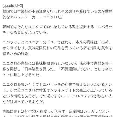
[quads id=2]
韓国で日本製品の不買運動が行われその煽りを受けているのが世界
的なアパレルメーカー、ユニクロだ。
韓国ではそんなユニクロで買い物している客を盗撮する「ユパラッ
チ」なる集団が現れている。
ユパラッチとはユニクロの「ユ」ではなく、本来の意味は「出荷」
から来ており、賞味期限切れの商品を売っている店を撮影し賞金を
得るための行為。
ユニクロの商品には賞味期限切れとかないが、店の中で商品を買う
客を撮影し「日本製品を買った」「不買運動してない」としてネッ
ト上に晒し上げるのだ。
ユニクロを買いたくてもユパラッチの存在で買えない人がいるとい
う。その分ユニクロの韓国オンラインサイトの売上が上がっている
という情報もあるが、その場ですぐにユニクロのシャツが欲しい人
などは困っているようだ。
実際に客も1時間で3人程度しか入らず、店舗内はガラガラだとい
う。そんな店内の様子を撮影された動画まで公開され不買運動は成