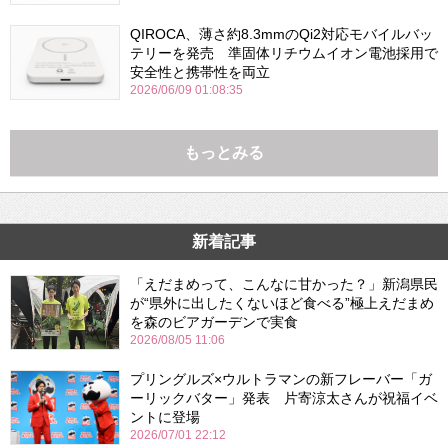
QIROCA、薄さ約8.3mmのQi2対応モバイルバッ
テリーを発売 準固体リチウムイオン電池採用で
安全性と携帯性を両立
2026/06/09 01:08:35
もっとみる
新着記事
「えだまめって、こんなに甘かった？」新潟県民
が“県外に出したくないほど食べる”極上えだまめ
を森のビアガーデンで実食
2026/08/05 11:06
プリングルズ×ウルトラマンの新フレーバー「ガ
ーリックバター」発表 片寄涼太さんが祝福イベ
ントに登場
2026/07/01 22:12