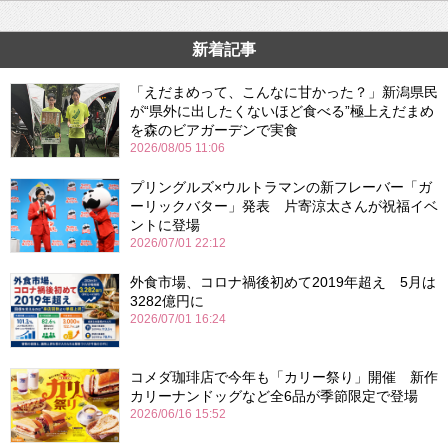
新着記事
「えだまめって、こんなに甘かった？」新潟県民
が“県外に出したくないほど食べる”極上えだまめ
を森のビアガーデンで実食
2026/08/05 11:06
プリングルズ×ウルトラマンの新フレーバー「ガ
ーリックバター」発表 片寄涼太さんが祝福イベ
ントに登場
2026/07/01 22:12
外食市場、コロナ禍後初めて2019年超え 5月は
3282億円に
2026/07/01 16:24
コメダ珈琲店で今年も「カリー祭り」開催 新作
カリーナンドッグなど全6品が季節限定で登場
2026/06/16 15:52