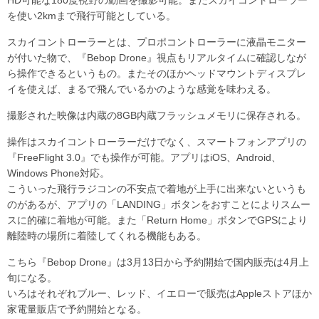
を使い2kmまで飛行可能としている。
スカイコントローラーとは、プロポコントローラーに液晶モニター
が付いた物で、『Bebop Drone』視点もリアルタイムに確認しなが
ら操作できるというもの。またそのほかヘッドマウントディスプレ
イを使えば、まるで飛んでいるかのような感覚を味わえる。
撮影された映像は内蔵の8GB内蔵フラッシュメモリに保存される。
操作はスカイコントローラーだけでなく、スマートフォンアプリの
『FreeFlight 3.0』でも操作が可能。アプリはiOS、Android、
Windows Phone対応。
こういった飛行ラジコンの不安点で着地が上手に出来ないというも
のがあるが、アプリの「LANDING」ボタンをおすことによりスムー
スに的確に着地が可能。また「Return Home」ボタンでGPSにより
離陸時の場所に着陸してくれる機能もある。
こちら『Bebop Drone』は3月13日から予約開始で国内販売は4月上
旬になる。
いろはそれぞれブルー、レッド、イエローで販売はAppleストアほか
家電量販店で予約開始となる。