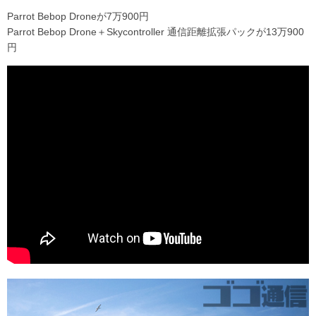
Parrot Bebop Droneが7万900円
Parrot Bebop Drone＋Skycontroller 通信距離拡張パックが13万900
円