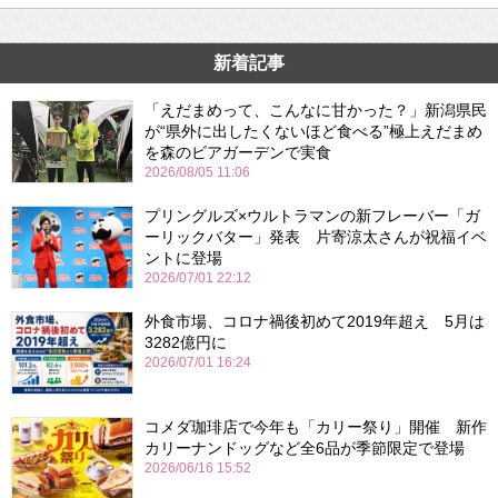
新着記事
「えだまめって、こんなに甘かった？」新潟県民
が“県外に出したくないほど食べる”極上えだまめ
を森のビアガーデンで実食
2026/08/05 11:06
プリングルズ×ウルトラマンの新フレーバー「ガ
ーリックバター」発表 片寄涼太さんが祝福イベ
ントに登場
2026/07/01 22:12
外食市場、コロナ禍後初めて2019年超え 5月は
3282億円に
2026/07/01 16:24
コメダ珈琲店で今年も「カリー祭り」開催 新作
カリーナンドッグなど全6品が季節限定で登場
2026/06/16 15:52