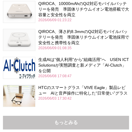
QIROCA、10000mAhのQi2対応モバイルバッテ
リーを発売 準固体リチウムイオン電池搭載で大
容量と安全性を両立
2026/06/09 01:23:22
QIROCA、薄さ約8.3mmのQi2対応モバイルバッ
テリーを発売 準固体リチウムイオン電池採用で
安全性と携帯性を両立
2026/06/09 01:08:35
生成AIは“個人利用”から“組織活用”へ USEN ICT
Solutionsが実態調査と新メディア「AI-Clutch」
を公開
2026/06/08 17:08:47
HTCのスマートグラス「VIVE Eagle」製品レビ
ュー AIと音声操作に特化した“日常使い”グラス
2026/06/03 17:30:42
もっとみる