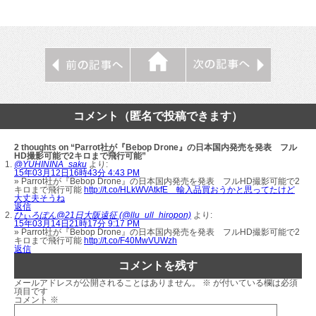
コメント（匿名で投稿できます）
2 thoughts on “Parrot社が『Bebop Drone』の日本国内発売を発表 フル
HD撮影可能で2キロまで飛行可能”
@YUHININA_saku
より:
15年03月12日16時43分 4:43 PM
» Parrot社が『Bebop Drone』の日本国内発売を発表 フルHD撮影可能で2
キロまで飛行可能
http://t.co/HLkWVAtkfE 輸入品買おうかと思ってたけど
大丈夫そうね
返信
ひぃろぽん@21日大阪遠征 (@llu_ull_hiropon)
より:
15年03月14日21時17分 9:17 PM
» Parrot社が『Bebop Drone』の日本国内発売を発表 フルHD撮影可能で2
キロまで飛行可能
http://t.co/F40MwVUWzh
返信
コメントを残す
メールアドレスが公開されることはありません。
※
が付いている欄は必須
項目です
コメント
※