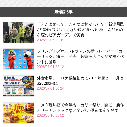
新着記事
「えだまめって、こんなに甘かった？」新潟県民
が“県外に出したくないほど食べる”極上えだまめ
を森のビアガーデンで実食
2026/08/05 11:06
プリングルズ×ウルトラマンの新フレーバー「ガ
ーリックバター」発表 片寄涼太さんが祝福イベ
ントに登場
2026/07/01 22:12
外食市場、コロナ禍後初めて2019年超え 5月は
3282億円に
2026/07/01 16:24
コメダ珈琲店で今年も「カリー祭り」開催 新作
カリーナンドッグなど全6品が季節限定で登場
2026/06/16 15:52