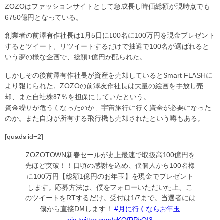
ZOZOはファッションサイトとして急成長し時価総額が現時点でも
6750億円となっている。
創業者の前澤有作社長は1月5日に100名に100万円を現金プレゼント
するとツイート。リツイートするだけで抽選で100名が選ばれると
いう夢の様な企画で、総額1億円が配られた。
しかしその後前澤有作社長が資産を売却しているとSmart FLASHに
より報じられた。ZOZOの前澤友作社長は大量の絵画を手放し売
却、また自社株87％を担保にしていたという。
資金繰りが危うくなったのか、宇宙旅行に行く資金が必要になった
のか。また自身が所有する飛行機も売却されたという噂もある。
[quads id=2]
ZOZOTOWN新春セールが史上最速で取扱高100億円を
先ほど突破！！日頃の感謝を込め、僕個人から100名様
に100万円【総額1億円のお年玉】を現金でプレゼント
します。応募方法は、僕をフォローいただいた上、こ
のツイートをRTするだけ。受付は1/7まで。当選者には
僕から直接DMします！
#月に行くならお年玉
pic.twitter.com/cKQfPPbOI3