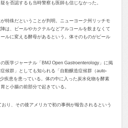
容疑を否認するも当時警察も医師も信じなかった。
体が特殊だということが判明。ニューヨーク州リッチモ
究陣は、ビールやカクテルなどアルコールを飲まなくて
コールに変える酵母があるという。体そのものがビール
ャーナル「BMJ Open Gastroenterology」に掲
候群」としても知られる「自動醸造症候群（auto-
）」という希少疾患を患っている。体の中に入った炭水化物を酵素
に胃と小腸の前部分で起きている。
れており、その後アメリカで初の事例が報告されるという