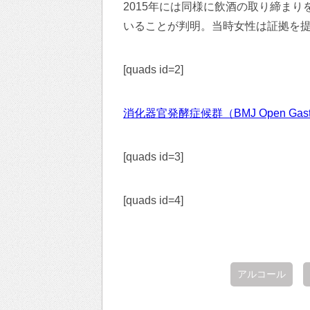
2015年には同様に飲酒の取り締ま
いることが判明。当時女性は証拠を
[quads id=2]
消化器官発酵症候群（BMJ Open Gastro
[quads id=3]
[quads id=4]
アルコール