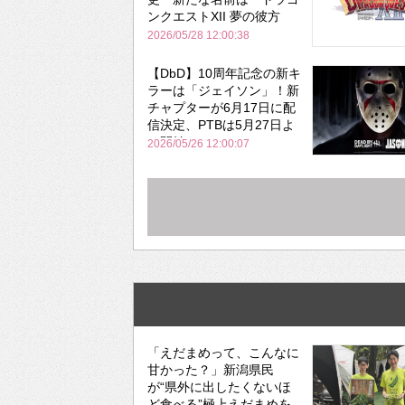
ンクエストXII 夢の彼方
へ』
2026/05/28 12:00:38
【DbD】10周年記念の新キ
ラーは「ジェイソン」！新
チャプターが6月17日に配
信決定、PTBは5月27日よ
り開始
2026/05/26 12:00:07
「えだまめって、こんなに
甘かった？」新潟県民
が“県外に出したくないほ
ど食べる”極上えだまめを