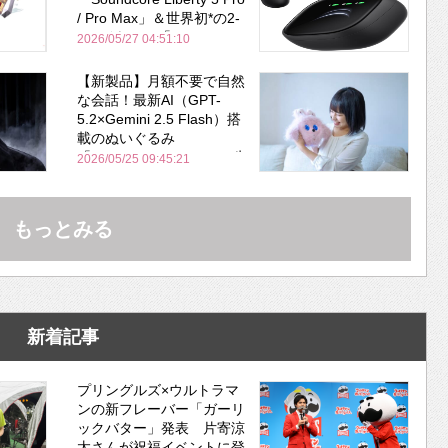
/ Pro Max」＆世界初*の2-
in-1イヤホン「AeroFit 2
2026/05/27 04:51:10
Pro」が同時一挙登場！
【新製品】月額不要で自然
な会話！最新AI（GPT-
5.2×Gemini 2.5 Flash）搭
載のぬいぐるみ
「KOTTI」、Makuakeで先
2026/05/25 09:45:21
行販売開始
もっとみる
新着記事
プリングルズ×ウルトラマ
ンの新フレーバー「ガーリ
ックバター」発表 片寄涼
太さんが祝福イベントに登