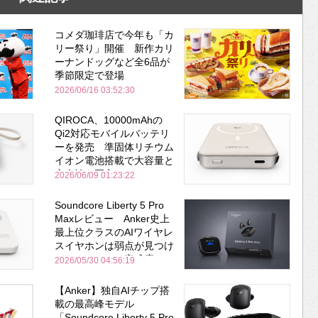
コメダ珈琲店で今年も「カ
リー祭り」開催 新作カリ
ーナンドッグなど全6品が
季節限定で登場
2026/06/16 03:52:30
QIROCA、10000mAhの
Qi2対応モバイルバッテリ
ーを発売 準固体リチウム
イオン電池搭載で大容量と
安全性を両立
2026/06/09 01:23:22
Soundcore Liberty 5 Pro
Maxレビュー Anker史上
最上位クラスのAIワイヤレ
スイヤホンは弱点が見つけ
づらいくらいの完成度にび
2026/05/30 04:56:19
びった ノイキャン性能は
Bose並み
【Anker】独自AIチップ搭
載の最高峰モデル
「Soundcore Liberty 5 Pro