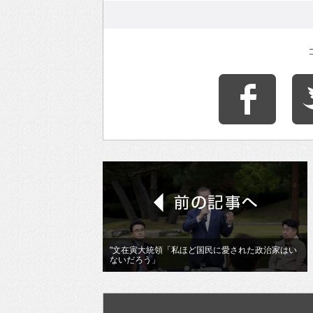
"文在寅大統領「私ほど国民に愛された政治家はい
ないだろう」