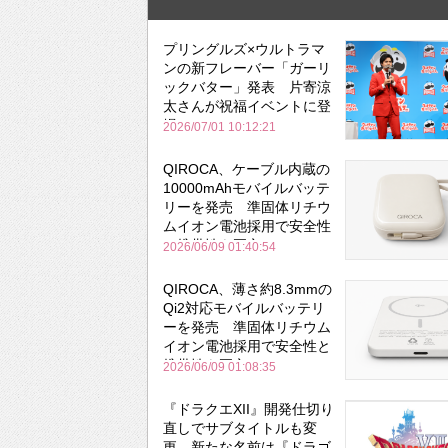
プリングルズ×ウルトラマ
ンの新フレーバー「ガーリ
ックバター」発表 片寄涼
太さんが祝福イベントに登
場
2026/07/01 10:12:21
QIROCA、ケーブル内蔵の
10000mAhモバイルバッテ
リーを発売 準固体リチウ
ムイオン電池採用で安全性
と携帯性を両立
2026/06/09 01:40:54
QIROCA、薄さ約8.3mmの
Qi2対応モバイルバッテリ
ーを発売 準固体リチウム
イオン電池採用で安全性と
携帯性を両立
2026/06/09 01:08:35
『ドラクエXII』開発仕切り
直しでサブタイトルも変
更 新たな名前は『ドラゴ