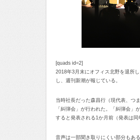
[quads id=2]
2018年3月末にオフィス北野を退
し、週刊新潮が報じている。
当時社長だった森昌行（現代表、つ
「糾弾会」が行われた。「糾弾会」が行
すると発表される1か月前（発表は同年
音声は一部聞き取りにくい部分もあ