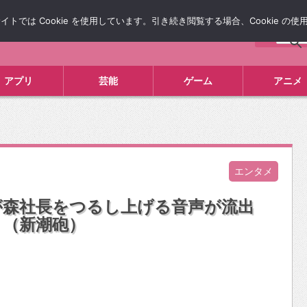
では Cookie を使用しています。引き続き閲覧する場合、Cookie の
について
広告掲載について
お問い合わせ
タレコミ
アプリ
芸能
ゲーム
アニメ
エンタメ
が森社長をつるし上げる音声が流出
」（新潮砲）