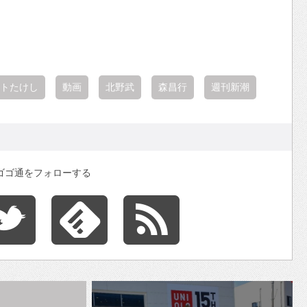
トたけし
動画
北野武
森昌行
週刊新潮
ゴゴ通をフォローする