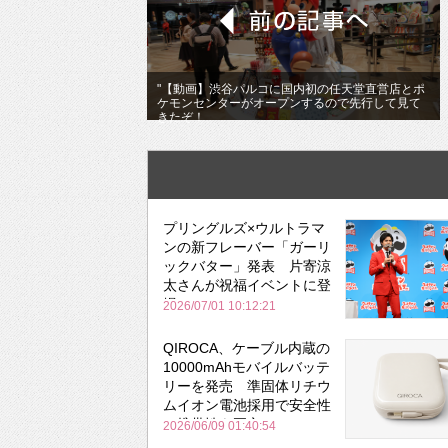
"【動画】渋谷パルコに国内初の任天堂直営店とポ
ケモンセンターがオープンするので先行して見て
きたぞ！
プリングルズ×ウルトラマ
ンの新フレーバー「ガーリ
ックバター」発表 片寄涼
太さんが祝福イベントに登
場
2026/07/01 10:12:21
QIROCA、ケーブル内蔵の
10000mAhモバイルバッテ
リーを発売 準固体リチウ
ムイオン電池採用で安全性
と携帯性を両立
2026/06/09 01:40:54