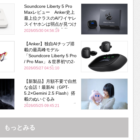
Soundcore Liberty 5 Pro
Maxレビュー Anker史上
最上位クラスのAIワイヤレ
スイヤホンは弱点が見つけ
づらいくらいの完成度にび
2026/05/30 04:56:19
びった ノイキャン性能は
Bose並み
【Anker】独自AIチップ搭
載の最高峰モデル
「Soundcore Liberty 5 Pro
/ Pro Max」＆世界初*の2-
in-1イヤホン「AeroFit 2
2026/05/27 04:51:10
Pro」が同時一挙登場！
【新製品】月額不要で自然
な会話！最新AI（GPT-
5.2×Gemini 2.5 Flash）搭
載のぬいぐるみ
「KOTTI」、Makuakeで先
2026/05/25 09:45:21
行販売開始
もっとみる