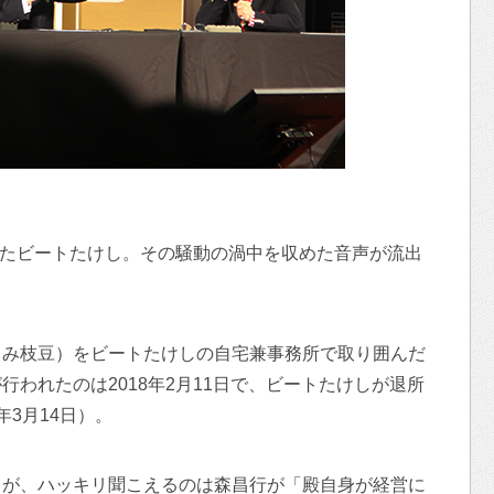
所したビートたけし。その騒動の渦中を収めた音声が流出
まみ枝豆）をビートたけしの自宅兼事務所で取り囲んだ
われたのは2018年2月11日で、ビートたけしが退所
3月14日）。
るが、ハッキリ聞こえるのは森昌行が「殿自身が経営に