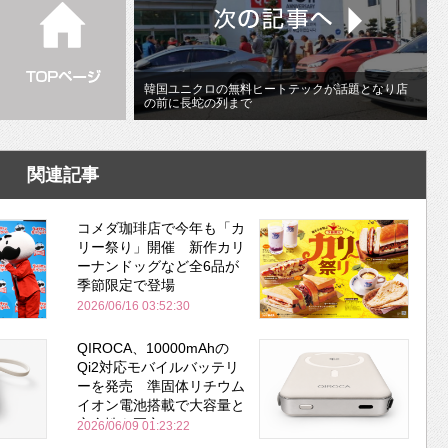
韓国ユニクロの無料ヒートテックが話題となり店
の前に長蛇の列まで
関連記事
コメダ珈琲店で今年も「カ
リー祭り」開催 新作カリ
ーナンドッグなど全6品が
季節限定で登場
2026/06/16 03:52:30
QIROCA、10000mAhの
Qi2対応モバイルバッテリ
ーを発売 準固体リチウム
イオン電池搭載で大容量と
安全性を両立
2026/06/09 01:23:22