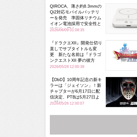
QIROCA、薄さ約8.3mmの
Qi2対応モバイルバッテリ
ーを発売 準固体リチウム
イオン電池採用で安全性と
携帯性を両立
2026/06/09 01:08:35
『ドラクエXII』開発仕切り
直しでサブタイトルも変
更 新たな名前は『ドラゴ
ンクエストXII 夢の彼方
へ』
2026/05/28 12:00:38
【DbD】10周年記念の新キ
ラーは「ジェイソン」！新
チャプターが6月17日に配
信決定、PTBは5月27日よ
り開始
2026/05/26 12:00:07