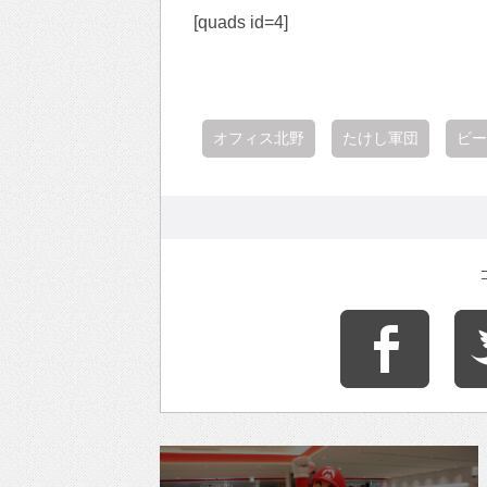
[quads id=4]
オフィス北野
たけし軍団
ビー