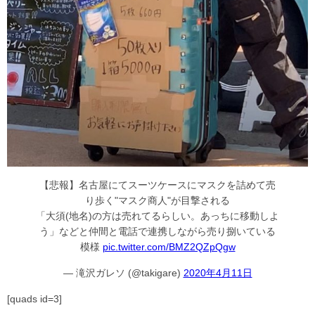
【悲報】名古屋にてスーツケースにマスクを詰めて売
り歩く"マスク商人"が目撃される
「大須(地名)の方は売れてるらしい。あっちに移動しよ
う」などと仲間と電話で連携しながら売り捌いている
模様
pic.twitter.com/BMZ2QZpQgw
— 滝沢ガレソ (@takigare)
2020年4月11日
[quads id=3]