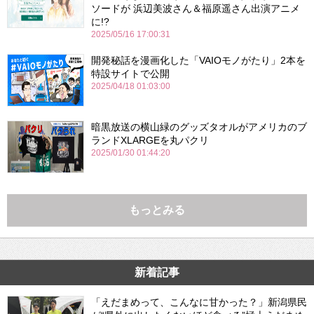
ソードが 浜辺美波さん＆福原遥さん出演アニメ
に!?
2025/05/16 17:00:31
開発秘話を漫画化した「VAIOモノがたり」2本を
特設サイトで公開
2025/04/18 01:03:00
暗黒放送の横山緑のグッズタオルがアメリカのブ
ランドXLARGEを丸パクリ
2025/01/30 01:44:20
もっとみる
新着記事
「えだまめって、こんなに甘かった？」新潟県民