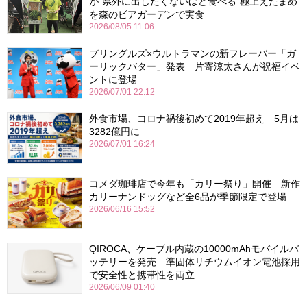
が“県外に出したくないほど食べる”極上えだまめ
を森のビアガーデンで実食
2026/08/05 11:06
プリングルズ×ウルトラマンの新フレーバー「ガ
ーリックバター」発表 片寄涼太さんが祝福イベ
ントに登場
2026/07/01 22:12
外食市場、コロナ禍後初めて2019年超え 5月は
3282億円に
2026/07/01 16:24
コメダ珈琲店で今年も「カリー祭り」開催 新作
カリーナンドッグなど全6品が季節限定で登場
2026/06/16 15:52
QIROCA、ケーブル内蔵の10000mAhモバイルバ
ッテリーを発売 準固体リチウムイオン電池採用
で安全性と携帯性を両立
2026/06/09 01:40