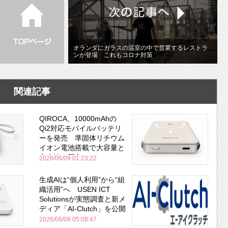
オランダにガラスの温室の中で営業するレストラ
ンが登場 これもコロナ対策
関連記事
QIROCA、10000mAhの
Qi2対応モバイルバッテリ
ーを発売 準固体リチウム
イオン電池搭載で大容量と
安全性を両立
2026/06/09 01:23:22
生成AIは“個人利用”から“組
織活用”へ USEN ICT
Solutionsが実態調査と新メ
ディア「AI-Clutch」を公開
2026/06/08 05:08:47