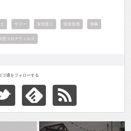
コ
ヤフー
安倍晋三
安倍首相
弾幕
新型コロナウィルス
ゴゴ通をフォローする