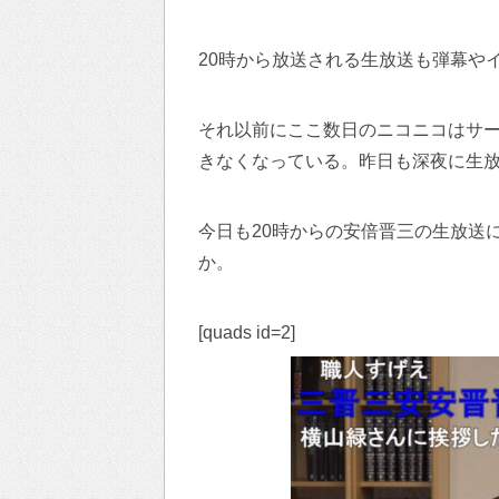
20時から放送される生放送も弾幕や
それ以前にここ数日のニコニコはサ
きなくなっている。昨日も深夜に生
今日も20時からの安倍晋三の生放送
か。
[quads id=2]