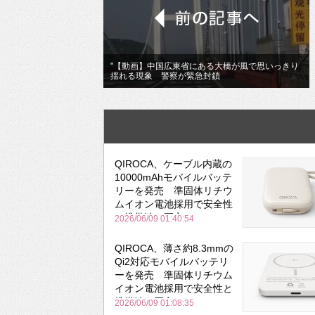
"【動画】中国広東省にある大橋が風で思いっきり
揺れる現象 警察が緊急封鎖
QIROCA、ケーブル内蔵の
10000mAhモバイルバッテ
リーを発売 準固体リチウ
ムイオン電池採用で安全性
と携帯性を両立
2026/06/09 01:40:54
QIROCA、薄さ約8.3mmの
Qi2対応モバイルバッテリ
ーを発売 準固体リチウム
イオン電池採用で安全性と
携帯性を両立
2026/06/09 01:08:35