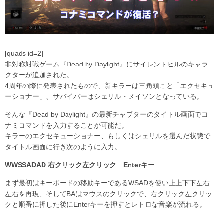
[quads id=2]
非対称対戦ゲーム『Dead by Daylight』にサイレントヒルのキャラ
クターが追加された。
4周年の際に発表されたもので、新キラーは三角頭こと「エクセキュ
ーショナー」、サバイバーはシェリル・メイソンとなっている。
そんな『Dead by Daylight』の最新チャプターのタイトル画面でコ
ナミコマンドを入力することが可能だ。
キラーのエクセキューショナー、もしくはシェリルを選んだ状態で
タイトル画面に行き次のように入力。
WWSSADAD 右クリック左クリック Enterキー
まず最初はキーボードの移動キーであるWSADを使い上上下下左右
左右を再現、そしてBAはマウスのクリックで、右クリック左クリッ
クと順番に押した後にEnterキーを押すとレトロな音楽が流れる。