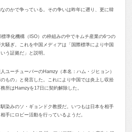
物なのかで争っている。その争いは昨年に遡り、更に韓
際標準化機構（ISO）の枠組みの中でキムチ産業の6つの
が大騒ぎ。これを中国メディアは「国際標準により中国
という証拠だ」と説明。
人ユーチューバーのHamzy（本名：ハム・ジヒョン）
国のもの」と発言した。これにより中国では炎上し収拾
所はHamzyを17日に契約解除した。
お馴染みのソ・ギョンドク教授だ。いつもは日本を相手
を相手にロビー活動を行っているようだ。