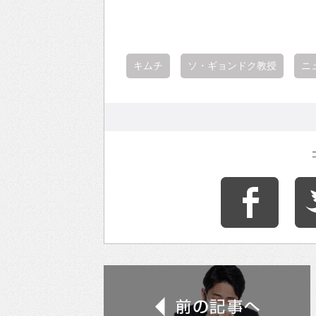
キムチ
ソ・ギョンドク教授
ニ