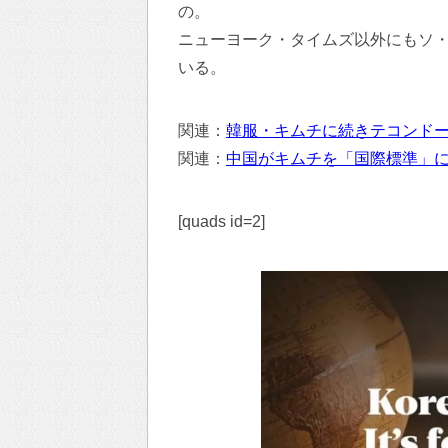
の。
ニューヨーク・タイムズ以外にもソ・ギ
いる。
関連：
韓服・キムチに続きテコンド
関連：
中国がキムチを「国際標準」
[quads id=2]