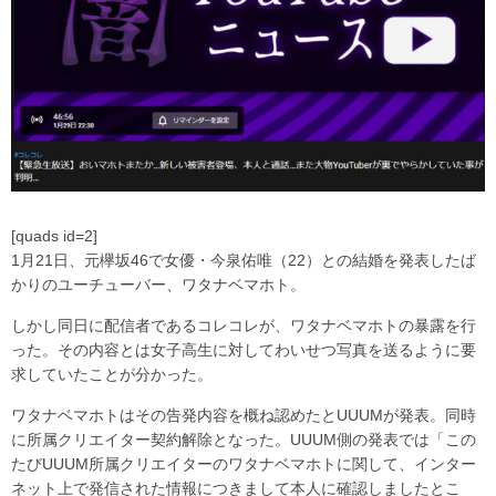
[quads id=2]
1月21日、元欅坂46で女優・今泉佑唯（22）との結婚を発表したば
かりのユーチューバー、ワタナベマホト。
しかし同日に配信者であるコレコレが、ワタナベマホトの暴露を行
った。その内容とは女子高生に対してわいせつ写真を送るように要
求していたことが分かった。
ワタナベマホトはその告発内容を概ね認めたとUUUMが発表。同時
に所属クリエイター契約解除となった。UUUM側の発表では「この
たびUUUM所属クリエイターのワタナベマホトに関して、インター
ネット上で発信された情報につきまして本人に確認しましたとこ