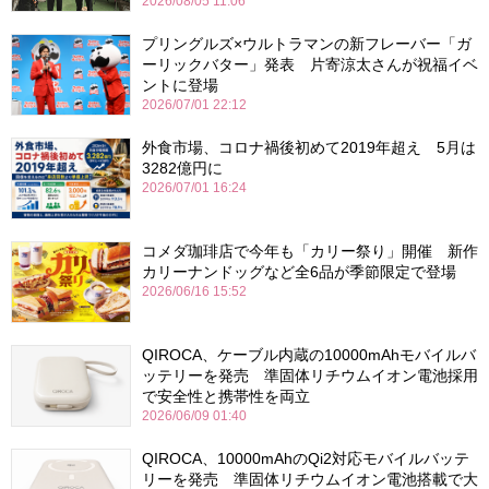
2026/08/05 11:06
プリングルズ×ウルトラマンの新フレーバー「ガ
ーリックバター」発表 片寄涼太さんが祝福イベ
ントに登場
2026/07/01 22:12
外食市場、コロナ禍後初めて2019年超え 5月は
3282億円に
2026/07/01 16:24
コメダ珈琲店で今年も「カリー祭り」開催 新作
カリーナンドッグなど全6品が季節限定で登場
2026/06/16 15:52
QIROCA、ケーブル内蔵の10000mAhモバイルバ
ッテリーを発売 準固体リチウムイオン電池採用
で安全性と携帯性を両立
2026/06/09 01:40
QIROCA、10000mAhのQi2対応モバイルバッテ
リーを発売 準固体リチウムイオン電池搭載で大