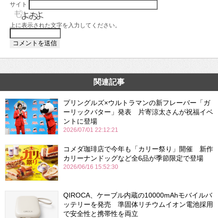
サイト
上に表示された文字を入力してください。
関連記事
プリングルズ×ウルトラマンの新フレーバー「ガ
ーリックバター」発表 片寄涼太さんが祝福イベ
ントに登場
2026/07/01 22:12:21
コメダ珈琲店で今年も「カリー祭り」開催 新作
カリーナンドッグなど全6品が季節限定で登場
2026/06/16 15:52:30
QIROCA、ケーブル内蔵の10000mAhモバイルバ
ッテリーを発売 準固体リチウムイオン電池採用
で安全性と携帯性を両立