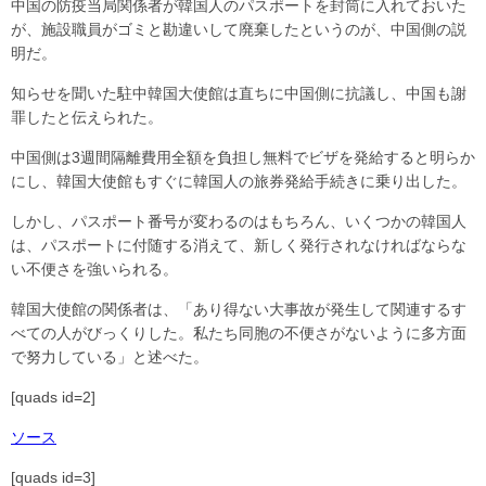
中国の防疫当局関係者が韓国人のパスポートを封筒に入れておいた
が、施設職員がゴミと勘違いして廃棄したというのが、中国側の説
明だ。
知らせを聞いた駐中韓国大使館は直ちに中国側に抗議し、中国も謝
罪したと伝えられた。
中国側は3週間隔離費用全額を負担し無料でビザを発給すると明らか
にし、韓国大使館もすぐに韓国人の旅券発給手続きに乗り出した。
しかし、パスポート番号が変わるのはもちろん、いくつかの韓国人
は、パスポートに付随する消えて、新しく発行されなければならな
い不便さを強いられる。
韓国大使館の関係者は、「あり得ない大事故が発生して関連するす
べての人がびっくりした。私たち同胞の不便さがないように多方面
で努力している」と述べた。
[quads id=2]
ソース
[quads id=3]