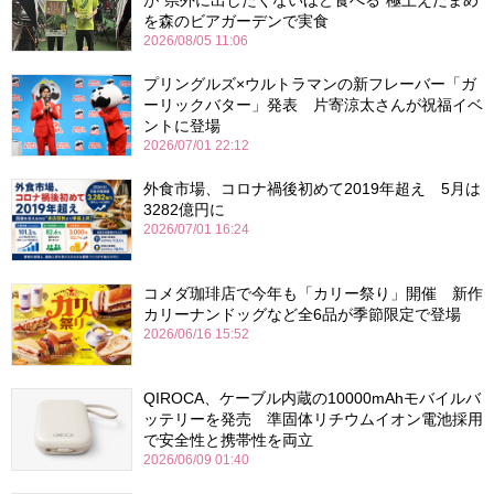
が“県外に出したくないほど食べる”極上えだまめ
を森のビアガーデンで実食
2026/08/05 11:06
プリングルズ×ウルトラマンの新フレーバー「ガ
ーリックバター」発表 片寄涼太さんが祝福イベ
ントに登場
2026/07/01 22:12
外食市場、コロナ禍後初めて2019年超え 5月は
3282億円に
2026/07/01 16:24
コメダ珈琲店で今年も「カリー祭り」開催 新作
カリーナンドッグなど全6品が季節限定で登場
2026/06/16 15:52
QIROCA、ケーブル内蔵の10000mAhモバイルバ
ッテリーを発売 準固体リチウムイオン電池採用
で安全性と携帯性を両立
2026/06/09 01:40