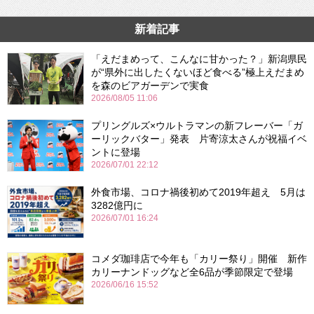
新着記事
「えだまめって、こんなに甘かった？」新潟県民
が“県外に出したくないほど食べる”極上えだまめ
を森のビアガーデンで実食
2026/08/05 11:06
プリングルズ×ウルトラマンの新フレーバー「ガ
ーリックバター」発表 片寄涼太さんが祝福イベ
ントに登場
2026/07/01 22:12
外食市場、コロナ禍後初めて2019年超え 5月は
3282億円に
2026/07/01 16:24
コメダ珈琲店で今年も「カリー祭り」開催 新作
カリーナンドッグなど全6品が季節限定で登場
2026/06/16 15:52