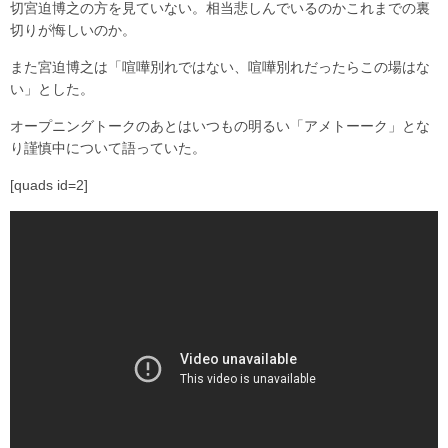
切宮迫博之の方を見ていない。相当悲しんでいるのかこれまでの裏
切りが悔しいのか。
また宮迫博之は「喧嘩別れではない、喧嘩別れだったらこの場はな
い」とした。
オープニングトークのあとはいつもの明るい「アメトーーク」とな
り謹慎中について語っていた。
[quads id=2]