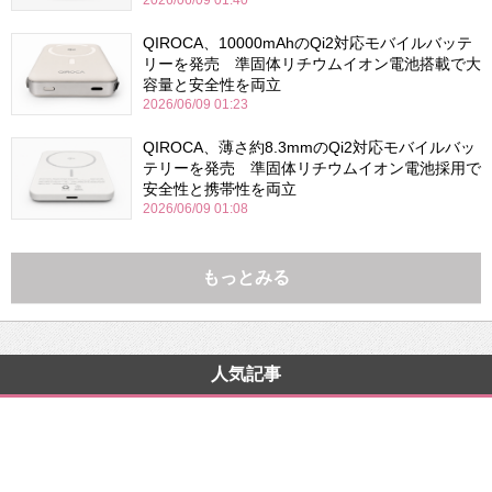
2026/06/09 01:40
QIROCA、10000mAhのQi2対応モバイルバッテ
リーを発売 準固体リチウムイオン電池搭載で大
容量と安全性を両立
2026/06/09 01:23
QIROCA、薄さ約8.3mmのQi2対応モバイルバッ
テリーを発売 準固体リチウムイオン電池採用で
安全性と携帯性を両立
2026/06/09 01:08
もっとみる
人気記事