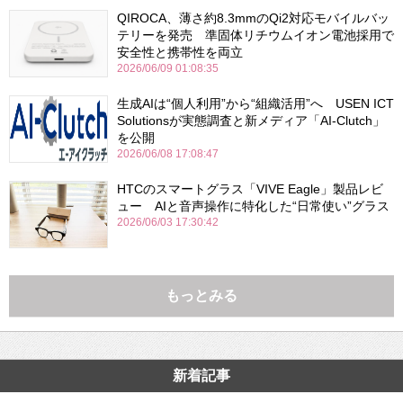
QIROCA、薄さ約8.3mmのQi2対応モバイルバッ
テリーを発売 準固体リチウムイオン電池採用で
安全性と携帯性を両立
2026/06/09 01:08:35
生成AIは“個人利用”から“組織活用”へ USEN ICT
Solutionsが実態調査と新メディア「AI-Clutch」
を公開
2026/06/08 17:08:47
HTCのスマートグラス「VIVE Eagle」製品レビ
ュー AIと音声操作に特化した“日常使い”グラス
2026/06/03 17:30:42
もっとみる
新着記事