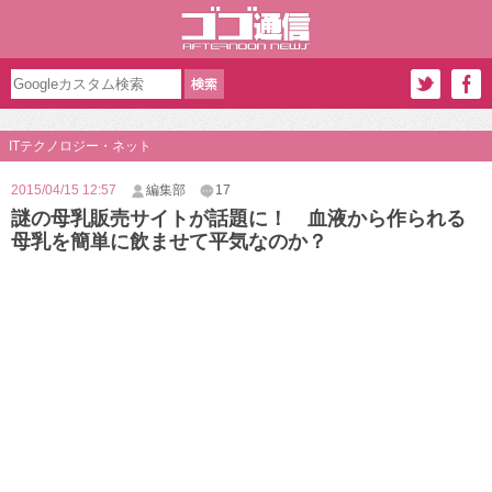
ITテクノロジー・ネット
2015/04/15 12:57
編集部
17
謎の母乳販売サイトが話題に！ 血液から作られる
母乳を簡単に飲ませて平気なのか？