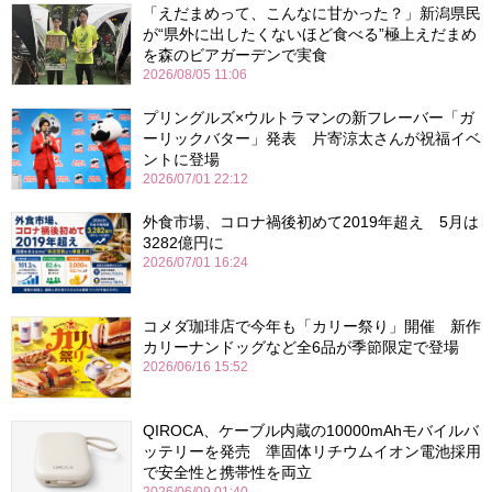
「えだまめって、こんなに甘かった？」新潟県民
が“県外に出したくないほど食べる”極上えだまめ
を森のビアガーデンで実食
2026/08/05 11:06
プリングルズ×ウルトラマンの新フレーバー「ガ
ーリックバター」発表 片寄涼太さんが祝福イベ
ントに登場
2026/07/01 22:12
外食市場、コロナ禍後初めて2019年超え 5月は
3282億円に
2026/07/01 16:24
コメダ珈琲店で今年も「カリー祭り」開催 新作
カリーナンドッグなど全6品が季節限定で登場
2026/06/16 15:52
QIROCA、ケーブル内蔵の10000mAhモバイルバ
ッテリーを発売 準固体リチウムイオン電池採用
で安全性と携帯性を両立