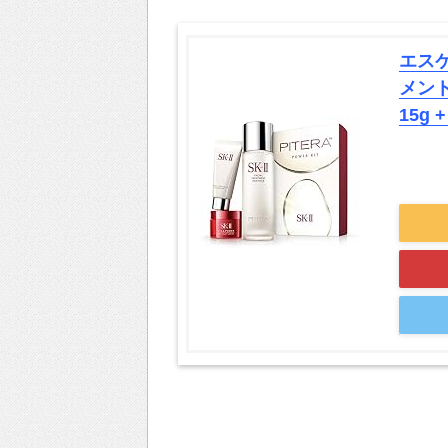
エスケ
メント
15g 