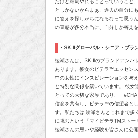
だけど結局やれることっていうこと
としかないからまぁ、過去の自分に
に答えを探しがちになるなって思う
の直感が多分本当に、自分しか答え
・SK-IIグローバル・シニア・ブ
綾瀬さんは、SK-IIのブランドアン
あります。彼女のピテラ™エッセン
中の女性にインスピレーションを与
と特別な関係を築いています。 彼女
とっての大切な家族であり、「#CHA
信念を共有し、ピテラ™の信望者と
す。私たちは 綾瀬さんとこれまで多
に挑むという「マイピテラTMストー
綾瀬さんの思いや経験を皆さんに公