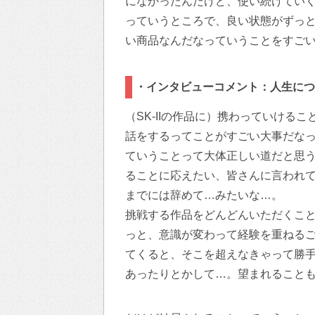
になかったんだけど、使い続けてい
っていうところで、良い状態がずっ
い商品なんだなっていうことをすご
・インタビューコメント：人生につ
（SK-IIの作品に）携わっていける
話をするってことがすごい大事だな
ていうことって大体正しい道だと思
ることに応えたい、皆さんに言われて
までには辞めて…みたいな…。
挑戦する作品をどんどんいただくこ
っと、意識が変わって経験を重ねる
てくると、そこを超えなきゃって勝
あったりとかして…。望まれること