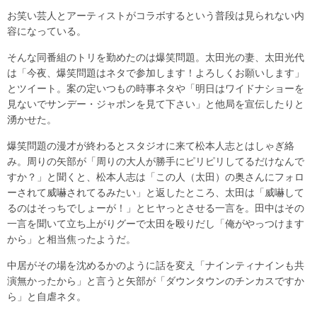
お笑い芸人とアーティストがコラボするという普段は見られない内
容になっている。
そんな同番組のトリを勤めたのは爆笑問題。太田光の妻、太田光代
は「今夜、爆笑問題はネタで参加します！よろしくお願いします」
とツイート。案の定いつもの時事ネタや「明日はワイドナショーを
見ないでサンデー・ジャポンを見て下さい」と他局を宣伝したりと
湧かせた。
爆笑問題の漫才が終わるとスタジオに来て松本人志とはしゃぎ絡
み。周りの矢部が「周りの大人が勝手にピリピリしてるだけなんで
すか？」と聞くと、松本人志は「この人（太田）の奥さんにフォロ
ーされて威嚇されてるみたい」と返したところ、太田は「威嚇して
るのはそっちでしょーが！」とヒヤっとさせる一言を。田中はその
一言を聞いて立ち上がりグーで太田を殴りだし「俺がやっつけます
から」と相当焦ったようだ。
中居がその場を沈めるかのように話を変え「ナインティナインも共
演無かったから」と言うと矢部が「ダウンタウンのチンカスですか
ら」と自虐ネタ。