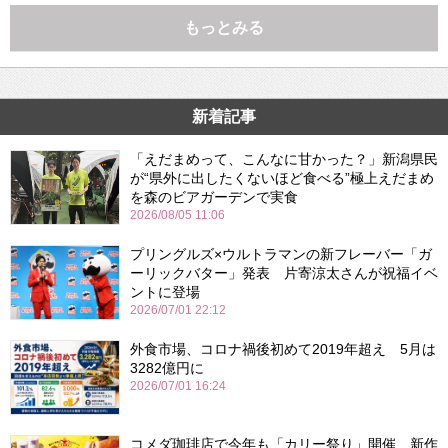
もっとみる
新着記事
「えだまめって、こんなに甘かった？」新潟県民
が“県外に出したくないほど食べる”極上えだまめ
を森のビアガーデンで実食
2026/08/05 11:06
プリングルズ×ウルトラマンの新フレーバー「ガ
ーリックバター」発表 片寄涼太さんが祝福イベ
ントに登場
2026/07/01 22:12
外食市場、コロナ禍後初めて2019年超え 5月は
3282億円に
2026/07/01 16:24
コメダ珈琲店で今年も「カリー祭り」開催 新作