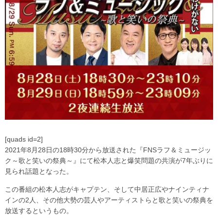
[quads id=2]
2021年8月28日の18時30分から放送された『FNSラフ＆ミュージッ
ク～歌と笑いの祭典～』にて松本人志と爆笑問題の共演が7年ぶりに
見られ話題となった。
この番組の松本人志がキャプテン、そして中居正広やナインティナ
インの2人、その他大勢の芸人やアーティストらと歌と笑いの祭典を
放送するというもの。